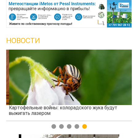
НОВОСТИ
Картофельные войны: колорадского жука будут
В 
выжигать лазером
1
2
3
4
5