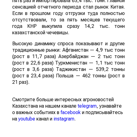
пять раз и импортировала 63,4 тыс. тонн. Главной
сенсацией отчетного периода стал рынок Китая.
Если в прошлом году отгрузки туда полностью
отсутствовали, то за пять месяцев текущего
года КНР выкупила сразу 14,2 тыс. тонн
казахстанской чечевицы.
Высокую динамику спроса показывают и другие
традиционные рынки: Афганистан — 4,9 тыс тонн
(рост в 11,7 раза) Азербайджан — 2 тыс тонн
(рост в 22,6 раза) Туркменистан — 1,1 тыс тонн
(рост в 3,6 раза) Таджикистан — 539,2 тонны
(рост в 23,4 раза) Польша — 462 тонны (рост в
21 раз).
Смотрите больше интересных агроновостей
Казахстана на нашем канале
telegram
, узнавайте
о важных событиях в
facebook
и подписывайтесь
на
youtube
канал и
instagram
.