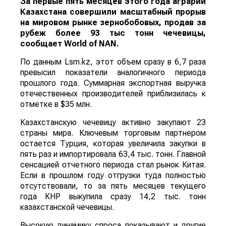
За первые пять месяцев этого года аграрии
Казахстана совершили масштабный прорыв
на мировом рынке зернобобовых, продав за
рубеж более 93 тыс тонн чечевицы,
сообщает
World
of
NAN
.
По данным Lsm.kz, этот объем сразу в 6,7 раза
превысил показатели аналогичного периода
прошлого года. Суммарная экспортная выручка
отечественных производителей приблизилась к
отметке в $35 млн.
Казахстанскую чечевицу активно закупают 23
страны мира. Ключевым торговым партнером
остается Турция, которая увеличила закупки в
пять раз и импортировала 63,4 тыс. тонн. Главной
сенсацией отчетного периода стал рынок Китая.
Если в прошлом году отгрузки туда полностью
отсутствовали, то за пять месяцев текущего
года КНР выкупила сразу 14,2 тыс. тонн
казахстанской чечевицы.
Высокую динамику спроса показывают и другие