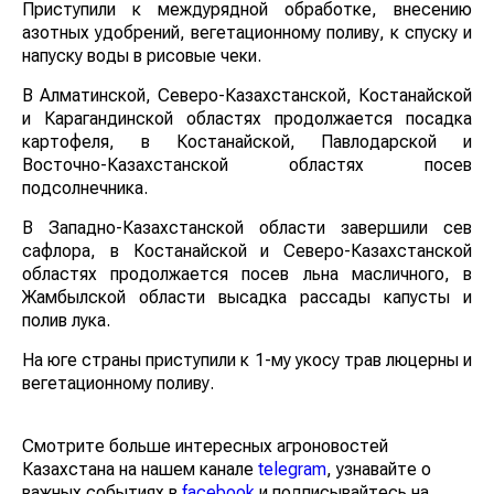
Приступили к междурядной обработке, внесению
азотных удобрений, вегетационному поливу, к спуску и
напуску воды в рисовые чеки.
В Алматинской, Северо-Казахстанской, Костанайской
и Карагандинской областях продолжается посадка
картофеля, в Костанайской, Павлодарской и
Восточно-Казахстанской областях посев
подсолнечника.
В Западно-Казахстанской области завершили сев
сафлора, в Костанайской и Северо-Казахстанской
областях продолжается посев льна масличного, в
Жамбылской области высадка рассады капусты и
полив лука.
На юге страны приступили к 1-му укосу трав люцерны и
вегетационному поливу.
Смотрите больше интересных агроновостей
Казахстана на нашем канале
telegram
, узнавайте о
важных событиях в
facebook
и подписывайтесь на