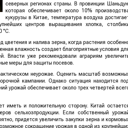
северных регионах страны. В провинции Шаньдун
которая обеспечивает около 10% производств
кукурузы в Китае, температура воздуха достигае
упнейших центров выращивания хлопка, столбик
 °C.
 цветения и налива зерна, когда растения особенн
шенная влажность создает благоприятные условия дл
ей. Власти уже рекомендовали аграриям увеличит
ные меры для защиты посевов.
 фактическом неурожае. Оценить масштаб возможны
борочной кампании. Однако ситуация находится по
ий урожай обеспечивает около трех четвертей всег
т иметь и положительную сторону. Китай остаетс
еров сельхозпродукции. Если собственный урожа
ятно, придется увеличить закупки зерна и кормовы
 возможное сокращение урожая в одной из крупнейши