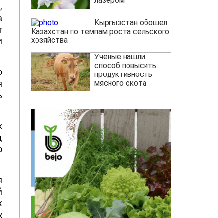
лазером
,
а
Кыргызстан обошел
т
Казахстан по темпам роста сельского
хозяйства
и
Ученые нашли
способ повысить
о
продуктивность
мясного скота
я
ь
х
д
о
я
й
х
х