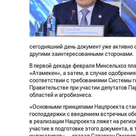
сегодняшний день документ уже активно 
другими заинтересованными сторонами.
В первой декаде февраля Минсельхоз пл
«Атамекен», а затем, в случае одобрени
соответствии с требованиями Системы г
Правительстве при участии депутатов Па
областей и агробизнеса.
«Основными принципами Нацпроекта стан
господдержки с введением встречных обя
в реализации Нацпроекта ляжет на регио
участие в подготовке этого документа, в
индикативов», – сказал Сапархан Омаров