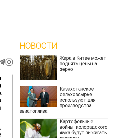
НОВОСТИ
Жара в Китае может
поднять цены на
зерно
е
и
Казахстанское
х
сельхозсырье
используют для
в
производства
т
авиатоплива
Картофельные
,
войны: колорадского
жука будут выжигать
в