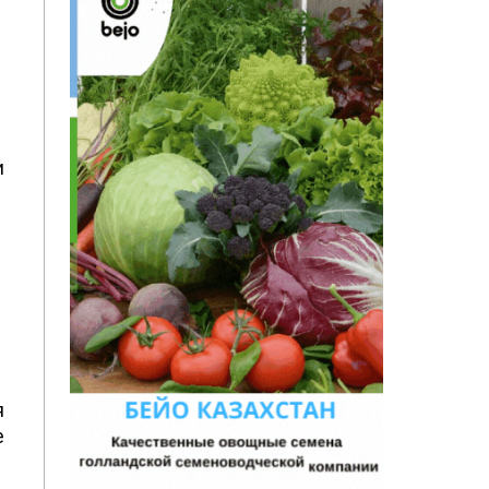
N
и
я
е