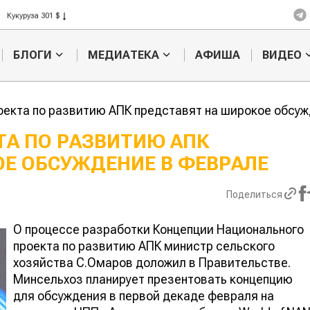
Кукуруза 301 $
Рис 408 $
Пшеница 423 $
БЛОГИ
МЕДИАТЕКА
АФИША
ВИДЕО
екта по развитию АПК представят на широкое обсуж
А ПО РАЗВИТИЮ АПК
ОЕ ОБСУЖДЕНИЕ В ФЕВРАЛЕ
Казахстанское
Картофельные
сельхозсырье
войны: колорадского
используют для
жука будут выжигать
Поделиться
производства
лазером
О процессе разработки Концепции Национального
проекта по развитию АПК министр сельского
хозяйства С.Омаров доложил в Правительстве.
Минсельхоз планирует презентовать концепцию
для обсуждения в первой декаде февраля на