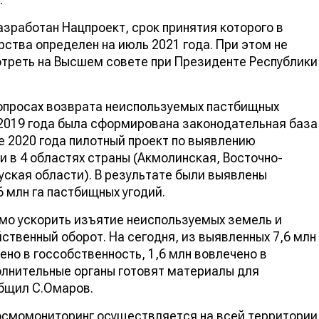
азработан Нацпроект, срок принятия которого в
ства определен на июль 2021 года. При этом не
отреть на Высшем совете при Президенте Республики
вопросах возврата неиспользуемых пастбищных
е 2019 года была сформирована законодательная база
е 2020 года пилотный проект по выявлению
 в 4 областях страны (Акмолинская, Восточно-
уская области). В результате были выявлены
6 млн га пастбищных угодий.
мо ускорить изъятие неиспользуемых земель и
ственный оборот. На сегодня, из выявленных 7,6 млн
но в госсобственность, 1,6 млн вовлечено в
полнительные органы готовят материалы для
общил С.Омаров.
 космомониторинг осуществляется на всей территории