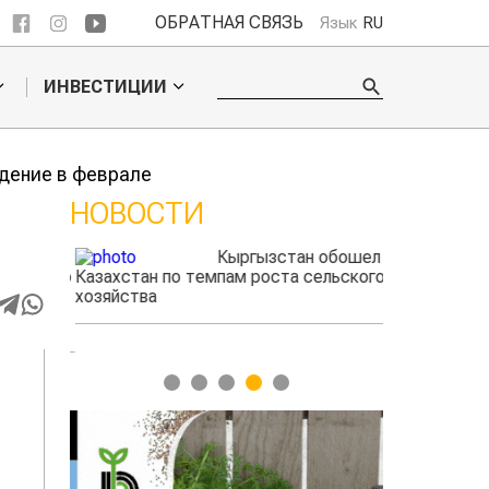
ОБРАТНАЯ СВЯЗЬ
Язык
RU
ИНВЕСТИЦИИ
дение в феврале
НОВОСТИ
Кыргызстан обошел
Уче
Казахстан по темпам роста сельского
спо
хозяйства
про
мяс
1
2
3
4
5