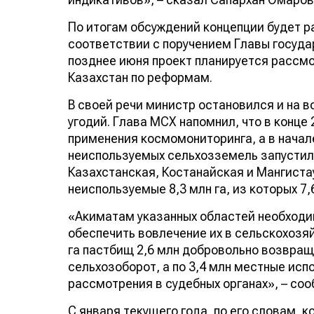
По итогам обсуждений концепции будет р
соответствии с поручением Главы государ
позднее июня проект планируется рассм
Казахстан по реформам.
В своей речи министр остановился и на 
угодий. Глава МСХ напомнил, что в конц
применения космомониторинга, а в начал
неиспользуемых сельхозземель запустили
Казахстанская, Костанайская и Мангиста
неиспользуемые 8,3 млн га, из которых 7,
«Акиматам указанных областей необходи
обеспечить вовлечение их в сельскохозяй
га пастбищ 2,6 млн добровольно возвраще
сельхозоборот, а по 3,4 млн местные ис
рассмотрения в судебных органах», – со
С января текущего года, по его словам,