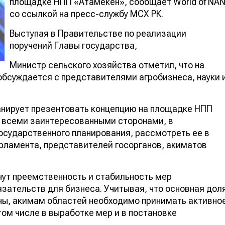
площадке НПП «Атамекен», сообщает World of NA
со ссылкой на пресс-службу МСХ РК.
Выступая в Правительстве по реализации
поручений Главы государства,
Министр сельского хозяйства отметил, что на
обсуждается с представителями агробизнеса, науки 
анирует презентовать концепцию на площадке НПП
я всеми заинтересованными сторонами, в
осударственного планирования, рассмотреть ее в
рламента, представителей госорганов, акиматов
ут преемственность и стабильность мер
зательств для бизнеса. Учитывая, что основная дол
ны, акимам областей необходимо принимать активно
 том числе в выработке мер и в постановке
.