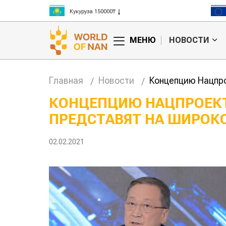
Кукуруза 150000₸
Рис 300000₸
Пшеница 3 класс 125000₸
МЕНЮ
НОВОСТИ
Главная
Новости
Концепцию Нацпро
КОНЦЕПЦИЮ НАЦПРОЕКТ
ПРЕДСТАВЯТ НА ШИРОК
Жара в Китае может
ь
поднять цены на
зерно
02.02.2021
авиатоплива