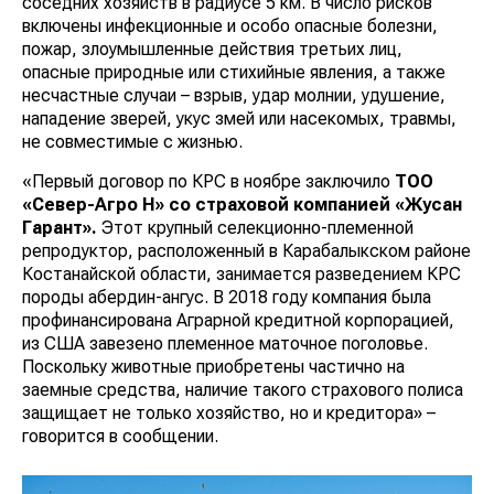
соседних хозяйств в радиусе 5 км. В число рисков
включены инфекционные и особо опасные болезни,
пожар, злоумышленные действия третьих лиц,
опасные природные или стихийные явления, а также
несчастные случаи – взрыв, удар молнии, удушение,
нападение зверей, укус змей или насекомых, травмы,
не совместимые с жизнью.
«Первый договор по КРС в ноябре заключило
ТОО
«Север-Агро Н» со страховой компанией «
Жусан
Гарант
».
Этот крупный селекционно-племенной
репродуктор, расположенный в Карабалыкском районе
Костанайской области, занимается разведением КРС
породы абердин-ангус. В 2018 году компания была
профинансирована Аграрной кредитной корпорацией,
из США завезено племенное маточное поголовье.
Поскольку животные приобретены частично на
заемные средства, наличие такого страхового полиса
защищает не только хозяйство, но и кредитора» –
говорится в сообщении.