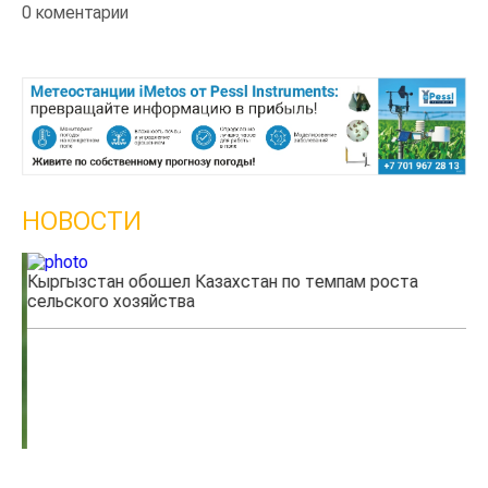
0 коментарии
НОВОСТИ
Кыргызстан обошел Казахстан по темпам роста
Ка
сельского хозяйства
эк