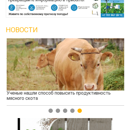
НОВОСТИ
Ученые нашли способ повысить продуктивность
Жа
мясного скота
1
2
3
4
5