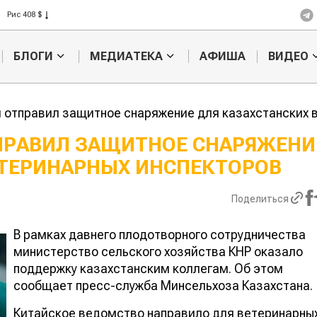
Рис 408 $
Пшеница 423 $
БЛОГИ
МЕДИАТЕКА
АФИША
ВИДЕО
 отправил защитное снаряжение для казахстанских 
ПРАВИЛ ЗАЩИТНОЕ СНАРЯЖЕНИ
ЕТЕРИНАРНЫХ ИНСПЕКТОРОВ
Кыргызстан
Казахстан по темпам роста с
хозяйства
Поделиться
В рамках давнего плодотворного сотрудничества
министерство сельского хозяйства КНР оказало
поддержку казахстанским коллегам. Об этом
сообщает пресс-служба Минсельхоза Казахстана.
Китайское ведомство направило для ветеринарны