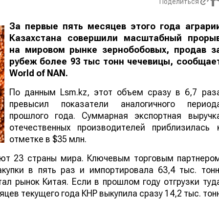
Поделиться
За первые пять месяцев этого года аграри
Казахстана совершили масштабный проры
на мировом рынке зернобобовых, продав з
рубеж более 93 тыс тонн чечевицы, сообщае
World
of
NAN
.
По данным Lsm.kz, этот объем сразу в 6,7 раз
превысил показатели аналогичного период
прошлого года. Суммарная экспортная выручк
отечественных производителей приблизилась 
отметке в $35 млн.
ают 23 страны мира. Ключевым торговым партнеро
купки в пять раз и импортировала 63,4 тыс. тонн
ал рынок Китая. Если в прошлом году отгрузки туд
яцев текущего года КНР выкупила сразу 14,2 тыс. тон