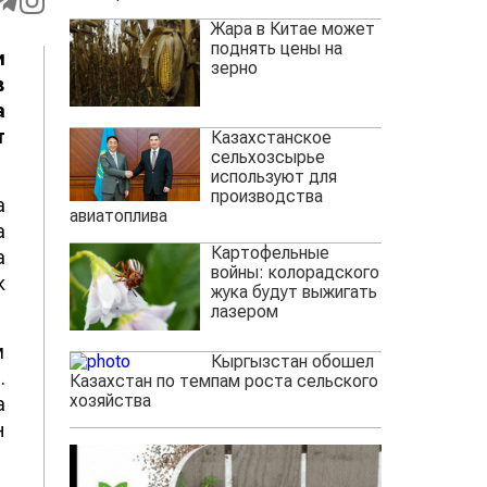
Жара в Китае может
поднять цены на
и
зерно
в
а
т
Казахстанское
сельхозсырье
используют для
производства
а
авиатоплива
а
Картофельные
а
войны: колорадского
к
жука будут выжигать
лазером
м
Кыргызстан обошел
.
Казахстан по темпам роста сельского
хозяйства
а
н