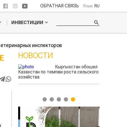
ОБРАТНАЯ СВЯЗЬ
Язык
RU
ИНВЕСТИЦИИ
ветеринарных инспекторов
НОВОСТИ
Е
 обошел
Казахстанские
ельского
фермеры заработали $35 млн на
экспорте чечевицы
1
2
3
4
5
х