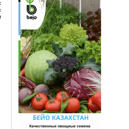
с
с
т