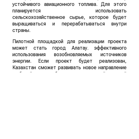
устойчивого авиационного топлива. Для этого
планируется использовать
сельскохозяйственное сырье, которое будет
выращиваться и перерабатываться внутри
страны.
Пилотной площадкой для реализации проекта
может стать город Алатау. эффективного
использования возобновляемых источников
энергии. Если проект будет реализован,
Казахстан сможет развивать новое направление
глубокой переработки сельскохозяйственной
продукции, одновременно расширяя рынок сбыта
сырья и внедряя технологии «зеленой»
экономики.
Для справки: Sustainable Aviation Fuel (SAF) –
экологически чистое авиационное топливо,
которое производится из возобновляемого
сырья, включая сельскохозяйственную
продукцию и органические отходы. Его
использование позволяет значительно сократить