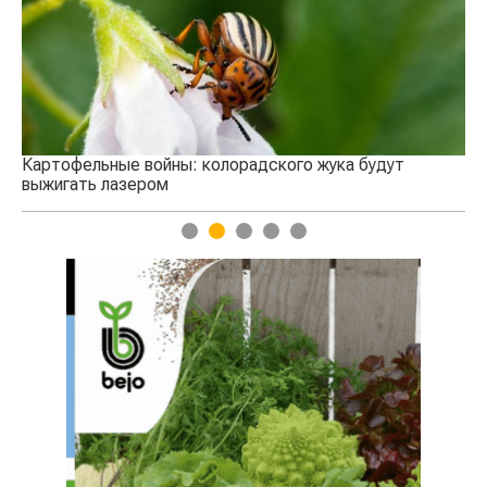
сельского хозяйства
 колорадского жука будут
1
2
3
4
5