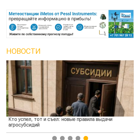
НОВОСТИ
Кто успел, тот и съел: новые правила выдачи
Ка
агросубсидий
пр
1
2
3
4
5