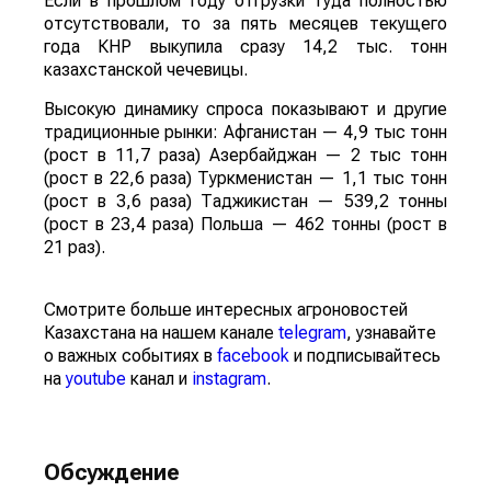
Если в прошлом году отгрузки туда полностью
отсутствовали, то за пять месяцев текущего
года КНР выкупила сразу 14,2 тыс. тонн
казахстанской чечевицы.
Высокую динамику спроса показывают и другие
традиционные рынки: Афганистан — 4,9 тыс тонн
(рост в 11,7 раза) Азербайджан — 2 тыс тонн
(рост в 22,6 раза) Туркменистан — 1,1 тыс тонн
(рост в 3,6 раза) Таджикистан — 539,2 тонны
(рост в 23,4 раза) Польша — 462 тонны (рост в
21 раз).
Смотрите больше интересных агроновостей
Казахстана на нашем канале
telegram
, узнавайте
о важных событиях в
facebook
и подписывайтесь
на
youtube
канал и
instagram
.
Обсуждение