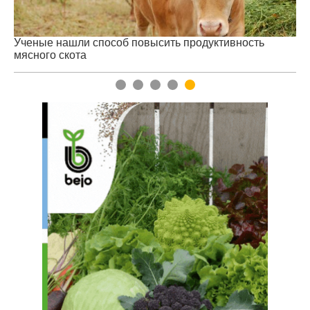
Ученые нашли способ повысить продуктивность
Жа
мясного скота
1
2
3
4
5