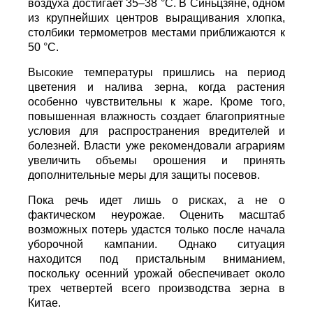
Экстремальная жара охватила ключевые
сельскохозяйственные регионы Китая.
Власти страны предупреждают о возможных
потерях урожая кукурузы, риса, хлопка и сои
именно в самый важный период их развития,
сообщает
World
of
NAN
По данным китайских метеорологических служб,
наиболее сложная ситуация складывается в
северных регионах страны. В провинции
Шаньдун, которая обеспечивает около 10%
производства кукурузы в Китае, температура
воздуха достигает 35–38 °C. В Синьцзяне, одном
из крупнейших центров выращивания хлопка,
столбики термометров местами приближаются к
50 °C.
Высокие температуры пришлись на период
цветения и налива зерна, когда растения
особенно чувствительны к жаре. Кроме того,
повышенная влажность создает благоприятные
условия для распространения вредителей и