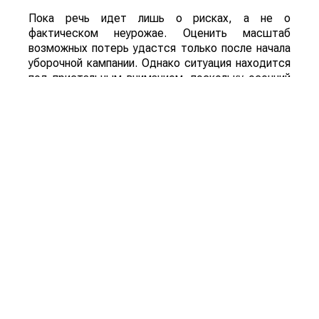
Пока речь идет лишь о рисках, а не о
фактическом неурожае. Оценить масштаб
возможных потерь удастся только после начала
уборочной кампании. Однако ситуация находится
под пристальным вниманием, поскольку осенний
урожай обеспечивает около трех четвертей
всего производства зерна в Китае.
Для Казахстана развитие событий может иметь
и положительную сторону. Китай остается одним
из крупнейших мировых импортеров
сельхозпродукции. Если собственный урожай
окажется ниже ожидаемого, стране, вероятно,
придется увеличить закупки зерна и кормовых
культур на внешних рынках. Кроме того,
возможное сокращение урожая в одной из
крупнейших аграрных стран мира способно
поддержать мировые цены на зерно, что станет
дополнительным фактором в пользу
экспортеров.