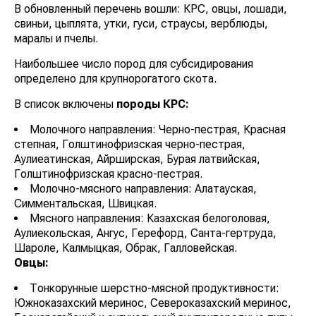
В обновленный перечень вошли: КРС, овцы, лошади,
свиньи, цыплята, утки, гуси, страусы, верблюды,
маралы и пчелы.
Наибольшее число пород для субсидирования
определено для крупнорогатого скота.
В список включены
породы КРС:
Молочного направления: Черно-пестрая, Красная
степная, Голштинофризская черно-пестрая,
Аулиеатинская, Айрширская, Бурая латвийская,
Голштинофризская красно-пестрая.
Молочно-мясного направления: Алатауская,
Симментальская, Швицкая.
Мясного направления: Казахская белоголовая,
Аулиекольская, Ангус, Герефорд, Санта-гертруда,
Шароле, Калмыцкая, Обрак, Галловейская.
Овцы:
Тонкорунные шерстно-мясной продуктивности:
Южноказахский меринос, Североказахский меринос,