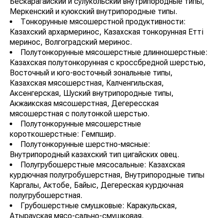
Бескарагайский и сулукольский внутрипородные типы,
Меркенский и куюкский внутрипородные типы.
Тонкорунные мясошерстной продуктивности:
Казахский архармеринос, Казахская тонкорунная Етті
меринос, Волгоградский меринос.
Полутонкорунные мясошерстные длинношерстные:
Казахская полутонкорунная с кроссбредной шерстью,
Восточный и юго-восточный зональные типы,
Казахская мясошерстная, Калченгильская,
Аксенгерская, Шуский внутрипородные типы,
Акжаикская мясошерстная, Дегересская
мясошерстная с полутонкой шерстью.
Полутонкорунные мясошерстные
короткошерстные: Гемпшир.
Полутонкорунные шерстно-мясные:
Внутрипородный казахский тип цигайских овец.
Полугрубошерстные мясосальные: Казахская
курдючная полугробушерстная, Внутрипородные типы
Каргалы, Актобе, Байыс, Дегереская курдючная
полугрубошерстная.
Грубошерстные смушковые: Каракульская,
Атырауская мясо-сально-смушковая.