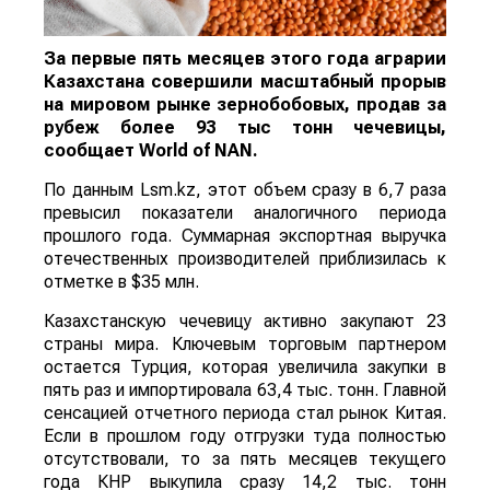
За первые пять месяцев этого года аграрии
Казахстана совершили масштабный прорыв
на мировом рынке зернобобовых, продав за
рубеж более 93 тыс тонн чечевицы,
сообщает
World
of
NAN
.
По данным Lsm.kz, этот объем сразу в 6,7 раза
превысил показатели аналогичного периода
прошлого года. Суммарная экспортная выручка
отечественных производителей приблизилась к
отметке в $35 млн.
Казахстанскую чечевицу активно закупают 23
страны мира. Ключевым торговым партнером
остается Турция, которая увеличила закупки в
пять раз и импортировала 63,4 тыс. тонн. Главной
сенсацией отчетного периода стал рынок Китая.
Если в прошлом году отгрузки туда полностью
отсутствовали, то за пять месяцев текущего
года КНР выкупила сразу 14,2 тыс. тонн