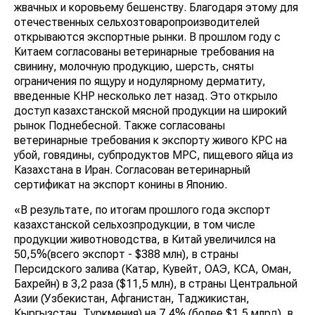
жвачных и коровьему бешенству. Благодаря этому для
отечественных сельхозтоваропроизводителей
открываются экспортные рынки. В прошлом году с
Китаем согласованы ветеринарные требования на
свинину, молочную продукцию, шерсть, сняты
ограничения по ящуру и нодулярному дерматиту,
введенные КНР несколько лет назад. Это открыло
доступ казахстанской мясной продукции на широкий
рынок Поднебесной. Также согласованы
ветеринарные требования к экспорту живого КРС на
убой, говядины, субпродуктов МРС, пищевого яйца из
Казахстана в Иран. Согласован ветеринарный
сертификат на экспорт конины в Японию.
«В результате, по итогам прошлого года экспорт
казахстанской сельхозпродукции, в том числе
продукции животноводства, в Китай увеличился на
50,5%(всего экспорт - $388 млн), в страны
Персидского залива (Катар, Кувейт, ОАЭ, КСА, Оман,
Бахрейн) в 3,2 раза ($11,5 млн), в страны Центральной
Азии (Узбекистан, Афганистан, Таджикистан,
Кыргызстан, Туркмения) на 7,4% (более $1,5 млрд), в