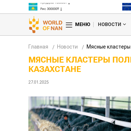
Кукуруза 150000₸
Рис 300000₸
Пшеница 3 класс 125000₸
МЕНЮ
НОВОСТИ
Главная
Новости
Мясные кластеры 
МЯСНЫЕ КЛАСТЕРЫ ПОЛ
КАЗАХСТАНЕ
тан обошел
Казахстанские
а сельского
фермеры заработали $35 млн на
экспорте чечевицы
27.01.2025