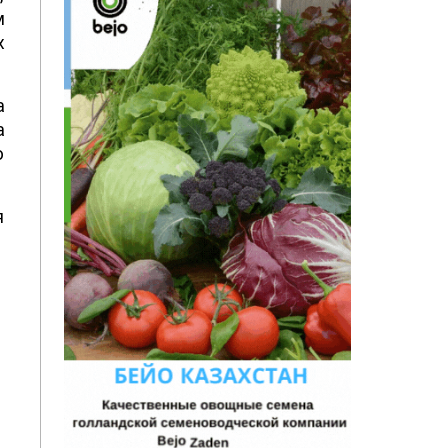
м
х
а
а
ю
я