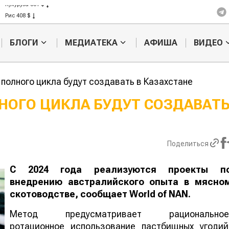
Кукуруза 301 $
Рис 408 $
Пшеница 423 $
БЛОГИ
МЕДИАТЕКА
АФИША
ВИДЕО
полного цикла будут создавать в Казахстане
НОГО ЦИКЛА БУДУТ СОЗДАВАТЬ
Жара в Китае может
Казахстанск
поднять цены на
сельхозсырь
зерно
используют 
Поделиться
производств
авиатоплива
С 2024 года реализуются проекты п
внедрению австралийского опыта в мясно
скотоводстве, сообщает
World
of
NAN
.
Метод предусматривает рациональное
ротационное использование пастбищных угодий