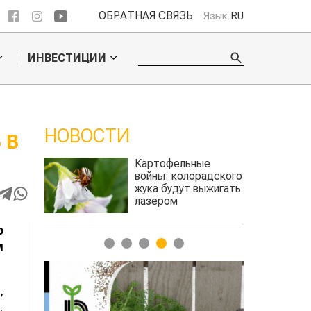
ОБРАТНАЯ СВЯЗЬ
Язык
RU
ИНВЕСТИЦИИ
НОВОСТИ
 В
ое
Картофельные
е
войны: колорадского
Казахстан по
для
жука будут выжигать
хозяйства
а
лазером
о
1
2
3
4
5
м
,
,