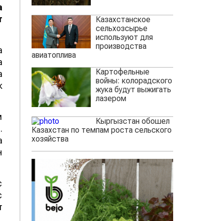
а
т
Казахстанское
сельхозсырье
используют для
производства
а
авиатоплива
а
Картофельные
а
войны: колорадского
к
жука будут выжигать
лазером
м
Кыргызстан обошел
.
Казахстан по темпам роста сельского
хозяйства
а
н
с
с
т