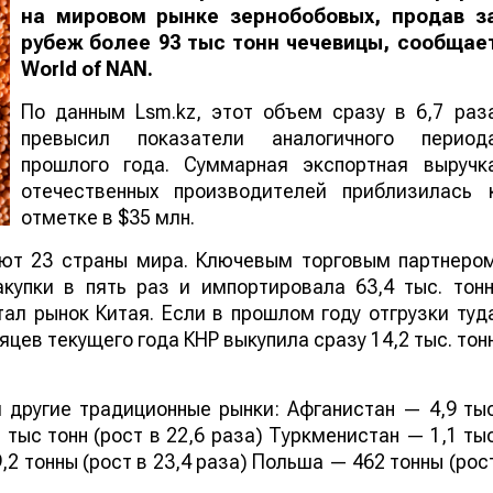
на мировом рынке зернобобовых, продав з
рубеж более 93 тыс тонн чечевицы, сообщае
World
of
NAN
.
По данным Lsm.kz, этот объем сразу в 6,7 раз
превысил показатели аналогичного период
прошлого года. Суммарная экспортная выручк
отечественных производителей приблизилась 
отметке в $35 млн.
ают 23 страны мира. Ключевым торговым партнеро
купки в пять раз и импортировала 63,4 тыс. тонн
ал рынок Китая. Если в прошлом году отгрузки туд
яцев текущего года КНР выкупила сразу 14,2 тыс. тон
 другие традиционные рынки: Афганистан — 4,9 ты
 тыс тонн (рост в 22,6 раза) Туркменистан — 1,1 ты
,2 тонны (рост в 23,4 раза) Польша — 462 тонны (рос