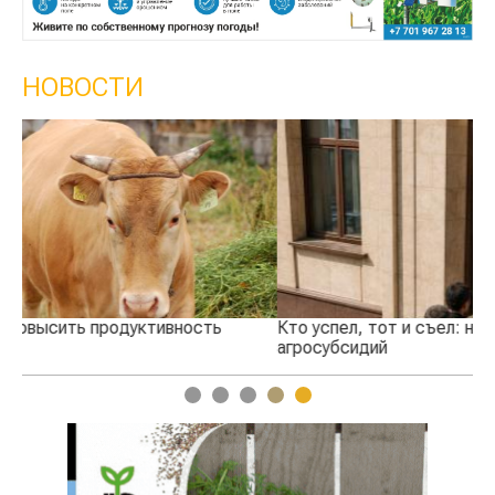
НОВОСТИ
Кто успел, тот и съел: новые правила выдачи
Ка
агросубсидий
пр
1
2
3
4
5