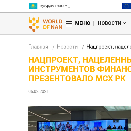
Рис 300000₸
Пшеница 3 класс 125000₸
МЕНЮ
НОВОСТИ
Главная
Новости
Нацпроект, нацел
НАЦПРОЕКТ, НАЦЕЛЕНН
ИНСТРУМЕНТОВ ФИНАНС
анское
Картофельные
сырье
войны: колорадского
Казахст
ПРЕЗЕНТОВАЛО МСХ РК
уют для
жука будут выжигать
хозяйст
дства
лазером
05.02.2021