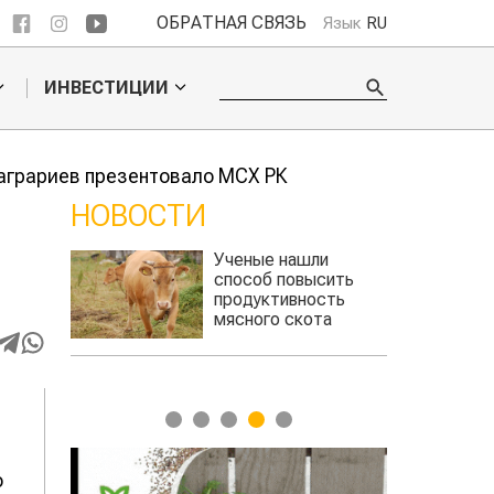
ОБРАТНАЯ СВЯЗЬ
Язык
RU
ИНВЕСТИЦИИ
аграриев презентовало МСХ РК
НОВОСТИ
ли
Кто успел, тот и
сить
съел: новые правила
сть
выдачи агросубсидий
та
авиатоплива
1
2
3
4
5
о