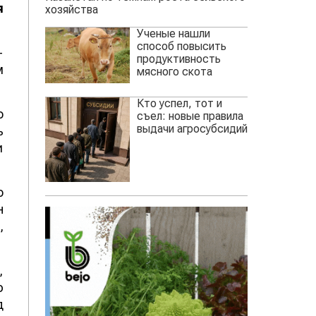
я
хозяйства
Ученые нашли
способ повысить
-
продуктивность
м
мясного скота
Кто успел, тот и
о
съел: новые правила
выдачи агросубсидий
ь
и
о
н
,
,
ю
д