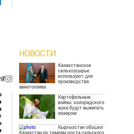
НОВОСТИ
Казахстанское
сельхозсырье
используют для
производства
авиатоплива
о
Картофельные
а
войны: колорадского
жука будут выжигать
з
лазером
т
о
Кыргызстан обошел
я
Казахстан по темпам роста сельского