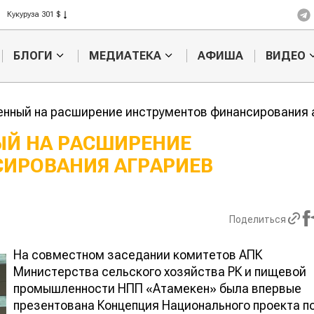
Рис 408 $
Пшеница 423 $
БЛОГИ
МЕДИАТЕКА
АФИША
ВИДЕО
енный на расширение инструментов финансирования 
ЫЙ НА РАСШИРЕНИЕ
ИРОВАНИЯ АГРАРИЕВ
Кыргызстан обошел
Ученые наш
ан по темпам роста сельского
способ повы
ва
продуктивно
мясного ско
Поделиться
На совместном заседании комитетов АПК
Министерства сельского хозяйства РК и пищевой
промышленности НПП «Атамекен» была впервые
презентована Концепция Национального проекта п