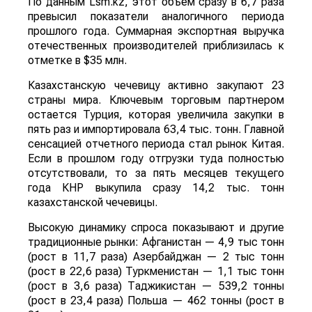
По данным Lsm.kz, этот объем сразу в 6,7 раза
превысил показатели аналогичного периода
прошлого года. Суммарная экспортная выручка
отечественных производителей приблизилась к
отметке в $35 млн.
Казахстанскую чечевицу активно закупают 23
страны мира. Ключевым торговым партнером
остается Турция, которая увеличила закупки в
пять раз и импортировала 63,4 тыс. тонн. Главной
сенсацией отчетного периода стал рынок Китая.
Если в прошлом году отгрузки туда полностью
отсутствовали, то за пять месяцев текущего
года КНР выкупила сразу 14,2 тыс. тонн
казахстанской чечевицы.
Высокую динамику спроса показывают и другие
традиционные рынки: Афганистан — 4,9 тыс тонн
(рост в 11,7 раза) Азербайджан — 2 тыс тонн
(рост в 22,6 раза) Туркменистан — 1,1 тыс тонн
(рост в 3,6 раза) Таджикистан — 539,2 тонны
(рост в 23,4 раза) Польша — 462 тонны (рост в