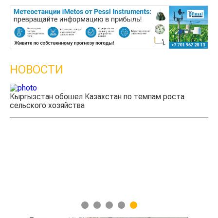
НОВОСТИ
ста
Казахстанские фермеры заработали $35 млн на
экспорте чечевицы
1
2
3
4
5