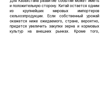
болезней. Власти уже рекомендовали аграриям
увеличить объемы орошения и принять
дополнительные меры для защиты посевов.
Пока речь идет лишь о рисках, а не о
фактическом неурожае. Оценить масштаб
возможных потерь удастся только после начала
уборочной кампании. Однако ситуация находится
под пристальным вниманием, поскольку осенний
урожай обеспечивает около трех четвертей
всего производства зерна в Китае.
Для Казахстана развитие событий может иметь
и положительную сторону. Китай остается одним
из крупнейших мировых импортеров
сельхозпродукции. Если собственный урожай
окажется ниже ожидаемого, стране, вероятно,
придется увеличить закупки зерна и кормовых
культур на внешних рынках. Кроме того,
возможное сокращение урожая в одной из
крупнейших аграрных стран мира способно
поддержать мировые цены на зерно, что станет