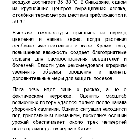
Экстремальная жара охватила ключевые
сельскохозяйственные регионы Китая.
Власти страны предупреждают о возможных
потерях урожая кукурузы, риса, хлопка и сои
именно в самый важный период их развития,
сообщает
World
of
NAN
По данным китайских метеорологических служб,
наиболее сложная ситуация складывается в
северных регионах страны. В провинции
Шаньдун, которая обеспечивает около 10%
производства кукурузы в Китае, температура
воздуха достигает 35–38 °C. В Синьцзяне, одном
из крупнейших центров выращивания хлопка,
столбики термометров местами приближаются к
50 °C.
Высокие температуры пришлись на период
цветения и налива зерна, когда растения
особенно чувствительны к жаре. Кроме того,
повышенная влажность создает благоприятные
условия для распространения вредителей и