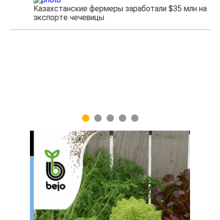
Казахстанские фермеры заработали $35 млн на
экспорте чечевицы
Жа
1
2
3
4
5