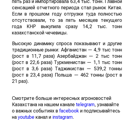
пять раз и импортировала 63,4 тыс. тонн. Главной
сенсацией отчетного периода стал рынок Китая.
Если в прошлом году отгрузки туда полностью
отсутствовали, то за пять месяцев текущего
года КНР выкупила сразу 14,2 тыс. тонн
казахстанской чечевицы.
Высокую динамику спроса показывают и другие
традиционные рынки: Афганистан — 4,9 тыс тонн
(рост в 11,7 раза) Азербайджан — 2 тыс тонн
(рост в 22,6 раза) Туркменистан — 1,1 тыс тонн
(рост в 3,6 раза) Таджикистан — 539,2 тонны
(рост в 23,4 раза) Польша — 462 тонны (рост в
21 раз).
Смотрите больше интересных агроновостей
Казахстана на нашем канале
telegram
, узнавайте
о важных событиях в
facebook
и подписывайтесь
на
youtube
канал и
instagram
.