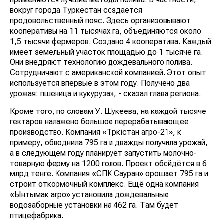
вокруг города Туркестан создается
продовольственный пояс. Здесь организовывают
кооперативы на 11 тысячах га, объединяются около
1,5 тысячи фермеров. Создано 4 кооператива. Каждый
имеет земельный участок площадью до 1 тысяче га.
Они внедряют технологию дождевального полива.
Сотрудничают с американской компанией. Этот опыт
используется впервые в этом году. Получено два
урожая: пшеница и кукуруза», - сказал глава региона.
Кроме того, по словам У. Шукеева, на каждой тысяче
гектаров налажено большое перерабатывающее
производство. Компания «Түркістан агро-21», к
примеру, обводнила 795 га и дважды получила урожай,
а в следующем году планирует запустить молочно-
товарную ферму на 1200 голов. Проект обойдётся в 6
млрд тенге. Компания «СПК Сауран» орошает 795 га и
строит откормочный комплекс. Ещё одна компания
«Ынтымак агро» установила дождевальные
водозаборные установки на 462 га. Там будет
птицефабрика.