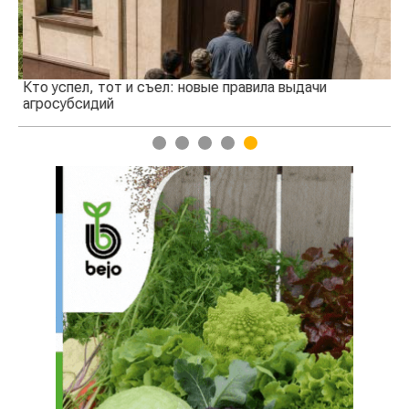
Кто успел, тот и съел: новые правила выдачи
Ка
агросубсидий
пр
1
2
3
4
5