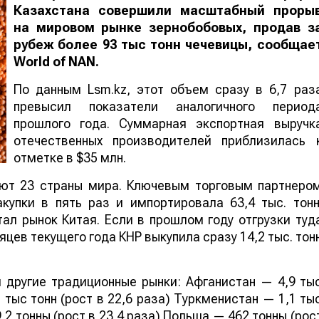
Казахстана совершили масштабный проры
на мировом рынке зернобобовых, продав з
рубеж более 93 тыс тонн чечевицы, сообщае
World
of
NAN
.
По данным Lsm.kz, этот объем сразу в 6,7 раз
превысил показатели аналогичного период
прошлого года. Суммарная экспортная выручк
отечественных производителей приблизилась 
отметке в $35 млн.
ают 23 страны мира. Ключевым торговым партнеро
купки в пять раз и импортировала 63,4 тыс. тонн
ал рынок Китая. Если в прошлом году отгрузки туд
яцев текущего года КНР выкупила сразу 14,2 тыс. тон
 другие традиционные рынки: Афганистан — 4,9 ты
 тыс тонн (рост в 22,6 раза) Туркменистан — 1,1 ты
,2 тонны (рост в 23,4 раза) Польша — 462 тонны (рос