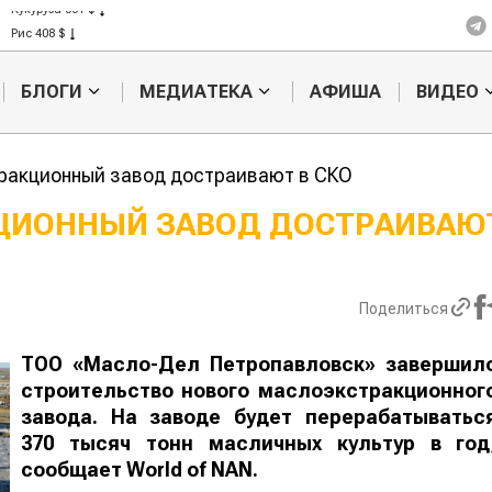
Кукуруза 301 $
Рис 408 $
Пшеница 423 $
БЛОГИ
МЕДИАТЕКА
АФИША
ВИДЕО
ракционный завод достраивают в СКО
ЦИОННЫЙ ЗАВОД ДОСТРАИВАЮТ
Жара в Китае может
Казахстанск
поднять цены на
сельхозсыр
зерно
используют 
Поделиться
производств
авиатоплива
ТОО «Масло-Дел Петропавловск» завершил
строительство нового маслоэкстракционног
завода. На заводе будет перерабатыватьс
370 тысяч тонн масличных культур в год
сообщает
World
of
NAN
.