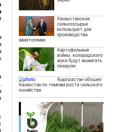
в
а
т
Казахстанское
сельхозсырье
используют для
производства
а
авиатоплива
а
Картофельные
а
войны: колорадского
к
жука будут выжигать
лазером
м
Кыргызстан обошел
.
Казахстан по темпам роста сельского
хозяйства
а
н
с
с
т