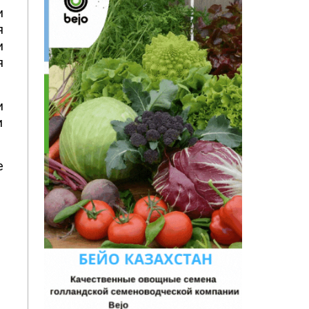
и
я
и
я
и
и
е