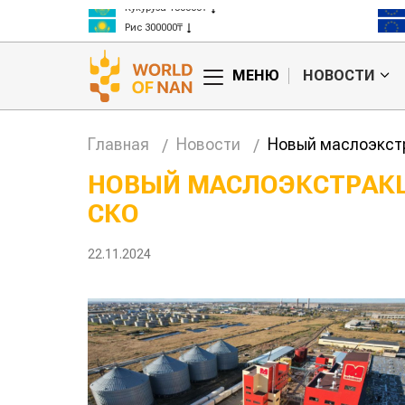
Кукуруза 150000₸
Рис 300000₸
Пшеница 3 класс 125000₸
МЕНЮ
НОВОСТИ
Главная
Новости
Новый маслоэкст
НОВЫЙ МАСЛОЭКСТРАК
СКО
тан обошел
Казахстанские
та сельского
фермеры заработали $35 млн на
экспорте чечевицы
22.11.2024