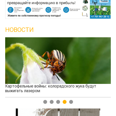
НОВОСТИ
Кы
се
Картофельные войны: колорадского жука будут
выжигать лазером
1
2
3
4
5