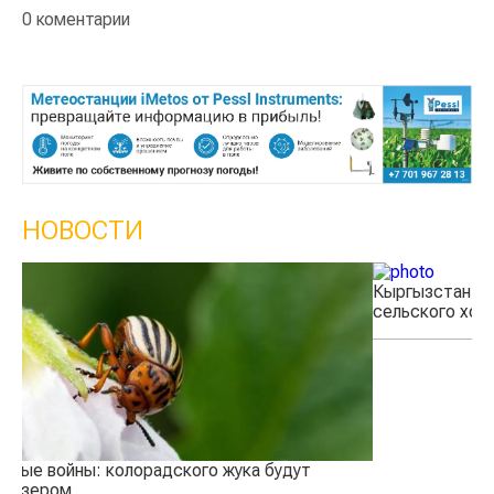
0 коментарии
НОВОСТИ
Кыргызстан обошел Казахстан по темпам роста
К
сельского хозяйства
э