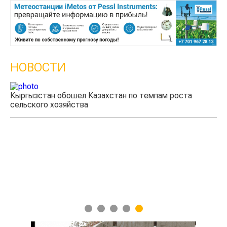
НОВОСТИ
Кыргызстан обошел Казахстан по темпам роста
Ка
сельского хозяйства
эк
1
2
3
4
5