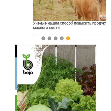
Ученые нашли способ повысить продуктивность
Жа
мясного скота
1
2
3
4
5