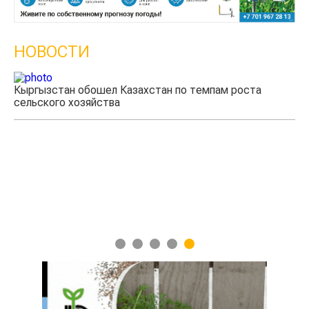
НОВОСТИ
Казахстанские фермеры заработали $35 млн на
экспорте чечевицы
1
2
3
4
5