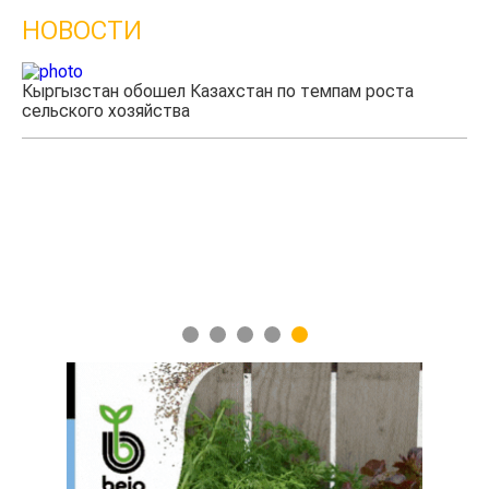
НОВОСТИ
Кыргызстан обошел Казахстан по темпам роста
Ка
сельского хозяйства
эк
1
2
3
4
5