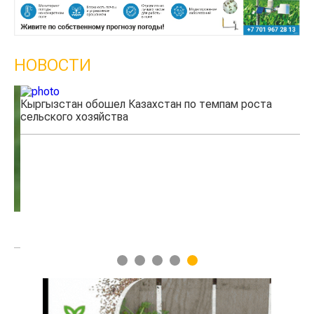
НОВОСТИ
Кыргызстан обошел Казахстан по темпам роста
Ка
сельского хозяйства
эк
1
2
3
4
5