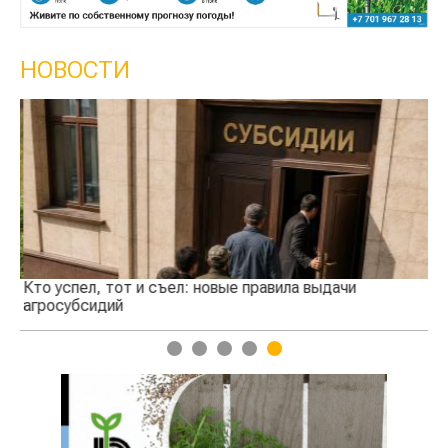
НОВОСТИ
Кто успел, тот и съел: новые правила выдачи
Ка
агросубсидий
пр
1
2
3
4
5