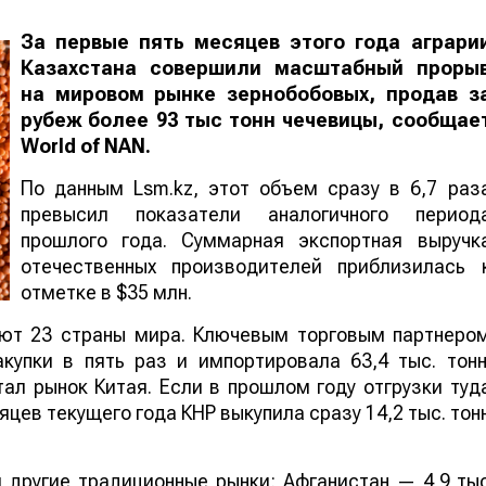
За первые пять месяцев этого года аграри
Казахстана совершили масштабный проры
на мировом рынке зернобобовых, продав з
рубеж более 93 тыс тонн чечевицы, сообщае
World
of
NAN
.
По данным Lsm.kz, этот объем сразу в 6,7 раз
превысил показатели аналогичного период
прошлого года. Суммарная экспортная выручк
отечественных производителей приблизилась 
отметке в $35 млн.
ают 23 страны мира. Ключевым торговым партнеро
купки в пять раз и импортировала 63,4 тыс. тонн
ал рынок Китая. Если в прошлом году отгрузки туд
яцев текущего года КНР выкупила сразу 14,2 тыс. тон
 другие традиционные рынки: Афганистан — 4,9 ты