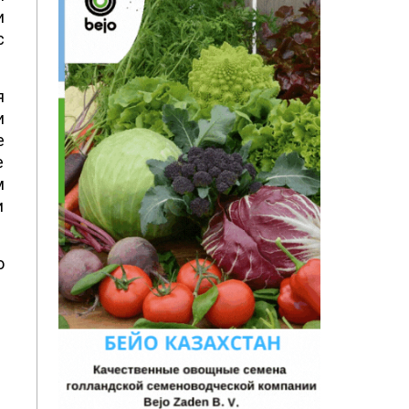
и
с
я
и
е
е
м
и
о