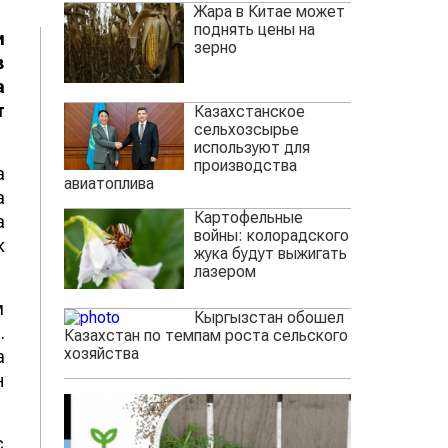
Жара в Китае может
поднять цены на
и
зерно
в
а
т
Казахстанское
сельхозсырье
используют для
производства
а
авиатоплива
а
Картофельные
а
войны: колорадского
к
жука будут выжигать
лазером
м
Кыргызстан обошел
.
Казахстан по темпам роста сельского
хозяйства
а
н
с