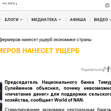
Рис 408 $
Пшеница 423 $
БЛОГИ
МЕДИАТЕКА
АФИША
ВИДЕО
 фермеров нанесет ущерб экономике страны
МЕРОВ НАНЕСЕТ УЩЕРБ
Казахстанское
Картофельн
сельхозсырье
войны: коло
используют для
жука будут 
Поделиться
производства
лазером
лива
Председатель Национального банка Тиму
Сулейменов объяснил, почему невозможн
«печатание денег» для поддержки сельског
хозяйства, сообщает
World
of
NAN
.
Стимулирование экономики центральным банко