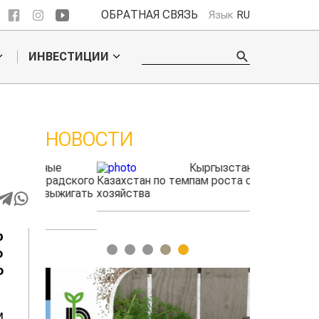
ОБРАТНАЯ СВЯЗЬ
Язык
RU
ИНВЕСТИЦИИ
НОВОСТИ
ые
Кыргызстан обошел
радского
Казахстан по темпам роста сельского
фермеры зар
выжигать
хозяйства
экспорте че
р
1
2
3
4
5
о
о
м