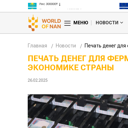
Рис 300000₸
Пшеница 3 класс 125000₸
МЕНЮ
НОВОСТИ
Главная
Новости
Печать денег для
ПЕЧАТЬ ДЕНЕГ ДЛЯ ФЕР
ЭКОНОМИКЕ СТРАНЫ
анские
Жара в Китае может
млн на
поднять цены на
зерно
26.02.2025
авиатоп