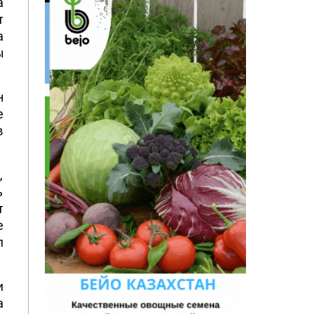
а
т
а
ы
н
е
в
,
ь
т
е
л
и
а