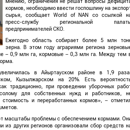
мнению, ограничения не решат вопросы дефицит
кормов, необходимо ввести госпошлину на экспор
сырья, сообщает World of NAN со ссылкой н
пресс-службу региональной палат
предпринимателей СКО.
Ежегодно область собирает более 5 млн тон
зерна. В этом году аграриями региона зерновы
 – 0,9 млн га, кормовые – 0,3 млн га. Между тем 
орма.
увеличилась в Айыртауском районе в 1,9 раза
ком, Кызылжарском на 20%. Есть вероятност
как традиционно, при проведении уборочных рабо
солому для собственных нужд и работников, н
 стоимость и переработанных кормов», – отмети
шметов.
т масштабы проблемы с обеспечением кормами. Он
и из других регионов организовали сбор средств н