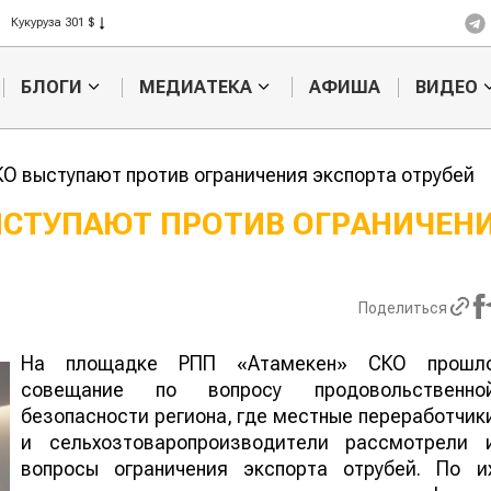
Рис 408 $
Пшеница 423 $
БЛОГИ
МЕДИАТЕКА
АФИША
ВИДЕО
О выступают против ограничения экспорта отрубей
ЫСТУПАЮТ ПРОТИВ ОГРАНИЧЕН
Кыргызстан обошел
Ученые нашли
 по темпам роста сельского
способ повыси
продуктивност
Поделиться
мясного скота
На площадке РПП «Атамекен» СКО прошл
совещание по вопросу продовольственно
безопасности региона, где местные переработчик
и сельхозтоваропроизводители рассмотрели 
вопросы ограничения экспорта отрубей. По и