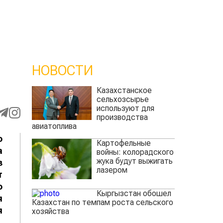
НОВОСТИ
Казахстанское
сельхозсырье
используют для
производства
авиатоплива
о
Картофельные
а
войны: колорадского
жука будут выжигать
з
лазером
т
о
Кыргызстан обошел
я
Казахстан по темпам роста сельского
я
хозяйства