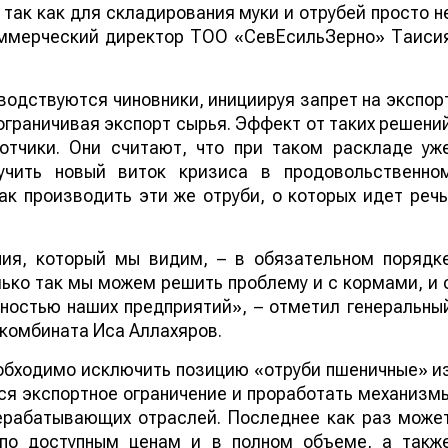
 так как для складирования муки и отрубей просто н
коммерческий директор ТОО «СевЕсильЗерно» Таиси
одствуются чиновники, инициируя запрет на экспор
 ограничивая экспорт сырья. Эффект от таких решени
отчики. Они считают, что при таком раскладе уж
учить новый виток кризиса в продовольственно
к производить эти же отруби, о которых идет речь
ния, который мы видим, – в обязательном порядк
лько так мы можем решить проблему и с кормами, и 
нностью наших предприятий», – отметил генеральны
комбината Иса Аллахяров.
обходимо исключить позицию «отруби пшеничные» и
ся экспортное ограничение и проработать механизм
рерабатывающих отраслей. Последнее как раз може
 по доступным ценам и в полном объеме, а такж