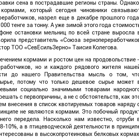
авки сена в пострадавшие регионы страны. Однако
кормами, который сегодня чиновники связываю
реработчиков, назрел еще в декабре прошлого года
000 тенге за тонну. А уже зимой этого года стоимост
 фоне остановки мельниц по всей стране выросла 
ворила представитель «Союза зернопереработчико
ктор ТОО «СевЕсильЗерно» Таисия Колегова.
ечением кормами и ростом цен на продовольствие 
еработчиков, но и каждого рядового жителя наше
сти до нашего Правительства мысль о том, чт
сырье, потому что только дешевое сырье может 
шевыми социально значимыми товарами народног
ешать с первопричины, а не с обстоятельств, как эт
ем внесения в список квотируемых товаров наряду 
ринципе не являются кормами. Это побочный продук
него передела. Насколько нам известно, отруби 
8-10%, а в птицеводческой деятельности в принцип
интересованы в высокопротеиновых белковых кормах