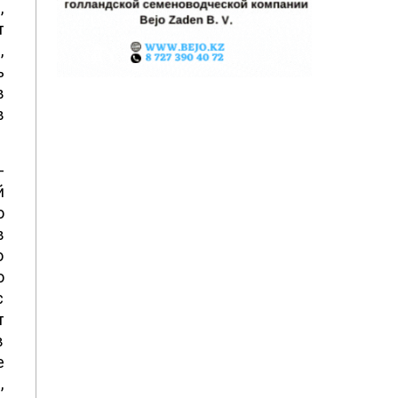
,
т
,
ь
в
в
–
й
о
в
о
о
с
т
в
е
,