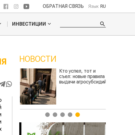
ОБРАТНАЯ СВЯЗЬ
Язык
RU
ИНВЕСТИЦИИ
НОВОСТИ
ИЯ
Кто успел, тот и
ть
съел: новые правила
ь
выдачи агросубсидий
авиатоплива
о
й
и
1
2
3
4
5
и
х