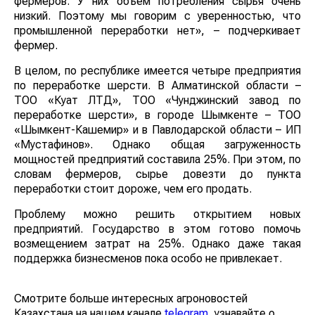
фермеров. У них объем потребления сырья очень
низкий. Поэтому мы говорим с уверенностью, что
промышленной переработки нет», – подчеркивает
фермер.
В целом, по республике имеется четыре предприятия
по переработке шерсти. В Алматинской области –
ТОО «Куат ЛТД», ТОО «Чунджинский завод по
переработке шерсти», в городе Шымкенте – ТОО
«Шымкент-Кашемир» и в Павлодарской области – ИП
«Мустафинов». Однако общая загруженность
мощностей предприятий составила 25%. При этом, по
словам фермеров, сырье довезти до пункта
переработки стоит дороже, чем его продать.
Проблему можно решить открытием новых
предприятий. Государство в этом готово помочь
возмещением затрат на 25%. Однако даже такая
поддержка бизнесменов пока особо не привлекает.
Смотрите больше интересных агроновостей
Казахстана на нашем канале
telegram
, узнавайте о