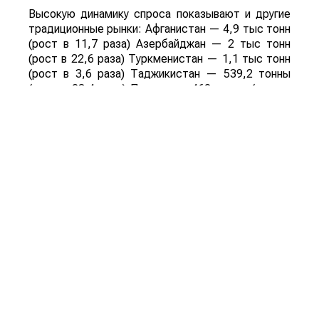
Высокую динамику спроса показывают и другие
традиционные рынки: Афганистан — 4,9 тыс тонн
(рост в 11,7 раза) Азербайджан — 2 тыс тонн
(рост в 22,6 раза) Туркменистан — 1,1 тыс тонн
(рост в 3,6 раза) Таджикистан — 539,2 тонны
(рост в 23,4 раза) Польша — 462 тонны (рост в
21 раз).
Смотрите больше интересных агроновостей
Казахстана на нашем канале
telegram
, узнавайте
о важных событиях в
facebook
и подписывайтесь
на
youtube
канал и
instagram
.
Обсуждение