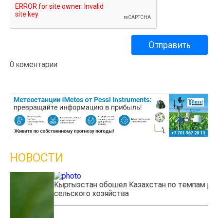
0 коментарии
НОВОСТИ
Кыргызстан обошел Казахстан по темпам роста
Ка
сельского хозяйства
эк