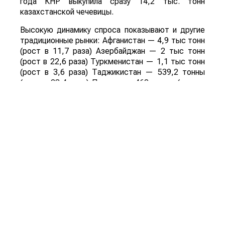
года КНР выкупила сразу 14,2 тыс. тонн
казахстанской чечевицы.
Высокую динамику спроса показывают и другие
традиционные рынки: Афганистан — 4,9 тыс тонн
(рост в 11,7 раза) Азербайджан — 2 тыс тонн
(рост в 22,6 раза) Туркменистан — 1,1 тыс тонн
(рост в 3,6 раза) Таджикистан — 539,2 тонны
(рост в 23,4 раза) Польша — 462 тонны (рост в
21 раз).
Смотрите больше интересных агроновостей
Казахстана на нашем канале
telegram
, узнавайте
о важных событиях в
facebook
и подписывайтесь
на
youtube
канал и
instagram
.
Обсуждение