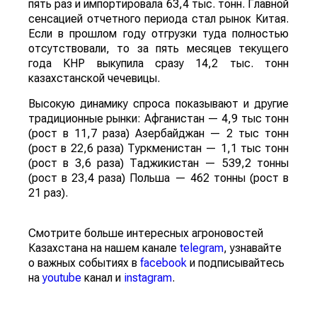
пять раз и импортировала 63,4 тыс. тонн. Главной
сенсацией отчетного периода стал рынок Китая.
Если в прошлом году отгрузки туда полностью
отсутствовали, то за пять месяцев текущего
года КНР выкупила сразу 14,2 тыс. тонн
казахстанской чечевицы.
Высокую динамику спроса показывают и другие
традиционные рынки: Афганистан — 4,9 тыс тонн
(рост в 11,7 раза) Азербайджан — 2 тыс тонн
(рост в 22,6 раза) Туркменистан — 1,1 тыс тонн
(рост в 3,6 раза) Таджикистан — 539,2 тонны
(рост в 23,4 раза) Польша — 462 тонны (рост в
21 раз).
Смотрите больше интересных агроновостей
Казахстана на нашем канале
telegram
, узнавайте
о важных событиях в
facebook
и подписывайтесь
на
youtube
канал и
instagram
.