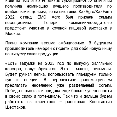
Если на выставке FoodExpo Qazaqstan-2022 компания
получила номинацию лучшего производителя по
колбасным изделиям, то на выставке KazAgro/KazFarm
2022 стенд EMC Agro был признан самым
посещаемым. Теперь компании-победителю
предстоит участие в крупной пищевой выставке в
Москве.
Планы компании весьма амбициозные. В будущем
производитель намерен открыть для себя новую нишу
по выпуску халал продукции.
«Есть задумки на 2023 год по выпуску халяльных
консерв, полуфабрикатов. Это – манты, пельмени.
Будет ручная лепка, использовать планируем только
лук и специи. В перспективе рассматриваем
предлагать населению уже разделанный согым.
Победа в выставке придала еще больше уверенности
в своих силах и потенциале. Так что и дальше будем
работать на качество» – рассказал Константин
Шестаков.