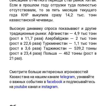
сенсацией отчетного периода стал рынок Китая.
Если в прошлом году отгрузки туда полностью
отсутствовали, то за пять месяцев текущего
года КНР выкупила сразу 14,2 тыс. тонн
казахстанской чечевицы.
Высокую динамику спроса показывают и другие
традиционные рынки: Афганистан — 4,9 тыс тонн
(рост в 11,7 раза) Азербайджан — 2 тыс тонн
(рост в 22,6 раза) Туркменистан — 1,1 тыс тонн
(рост в 3,6 раза) Таджикистан — 539,2 тонны
(рост в 23,4 раза) Польша — 462 тонны (рост в
21 раз).
Смотрите больше интересных агроновостей
Казахстана на нашем канале
telegram
, узнавайте
о важных событиях в
facebook
и подписывайтесь
на
youtube
канал и
instagram
.