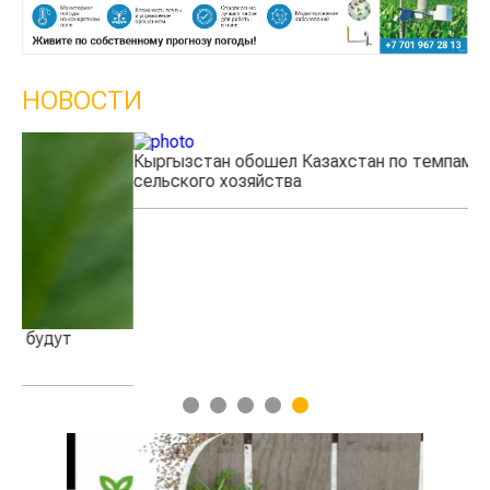
НОВОСТИ
Кыргызстан обошел Казахстан по темпам роста
Ка
сельского хозяйства
эк
1
2
3
4
5