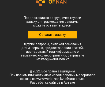
Высокие температуры пришлись на период
цветения и налива зерна, когда растения
особенно чувствительны к жаре. Кроме того,
повышенная влажность создает благоприятные
условия для распространения вредителей и
болезней. Власти уже рекомендовали аграриям
увеличить объемы орошения и принять
дополнительные меры для защиты посевов.
Пока речь идет лишь о рисках, а не о
фактическом неурожае. Оценить масштаб
возможных потерь удастся только после начала
уборочной кампании. Однако ситуация
находится под пристальным вниманием,
поскольку осенний урожай обеспечивает около
трех четвертей всего производства зерна в
Китае.
Для Казахстана развитие событий может иметь и
положительную сторону. Китай остается одним
из крупнейших мировых импортеров
сельхозпродукции. Если собственный урожай