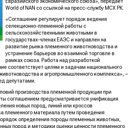
Евразийского экономического союза», передает
World of NAN со ссылкой на пресс-службу МСХ РК.
«Соглашение регулирует порядок ведения
селекционно-племенной работы с
сельскохозяйственными животными в
государствах-членах ЕАЭС и направлен на
развитие рынка племенного животноводства и
устранение барьеров во взаимной торговле в
рамках союза. Работа над разработкой
ние соответствует целям и задачам национального
 животноводства и агропромышленного комплекса», –
ед депутатами.
словий производства племенной продукции при
оты соглашением предусматривается унификация
еления новых пород, линий или кроссов
ва племенного материала путем проведения
порядок определения породы племенных животных,
нных пород и методики оценки ценности племенного