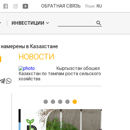
ОБРАТНАЯ СВЯЗЬ
Язык
RU
ИНВЕСТИЦИИ
 намерены в Казахстане
НОВОСТИ
Й
Кыргызстан обошел
дского
Казахстан по темпам роста сельского
фермеры зараб
жигать
хозяйства
экспорте чече
1
2
3
4
5