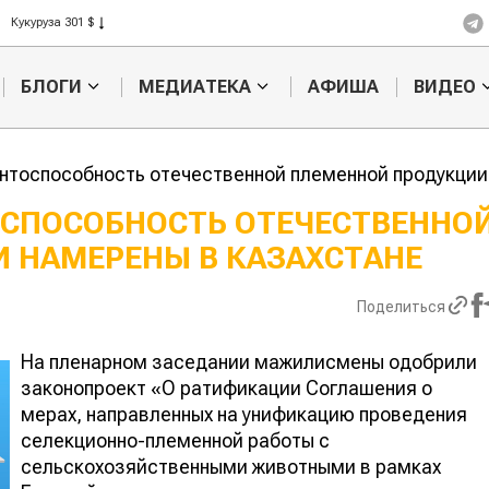
Рис 408 $
Пшеница 423 $
БЛОГИ
МЕДИАТЕКА
АФИША
ВИДЕО
нтоспособность отечественной племенной продукции
СПОСОБНОСТЬ ОТЕЧЕСТВЕННО
 НАМЕРЕНЫ В КАЗАХСТАНЕ
Казахстанское
Картофельные
сельхозсырье
войны: колора
используют для
жука будут вы
Поделиться
производства
лазером
ва
На пленарном заседании мажилисмены одобрили
законопроект «О ратификации Соглашения о
мерах, направленных на унификацию проведения
селекционно-племенной работы с
сельскохозяйственными животными в рамках