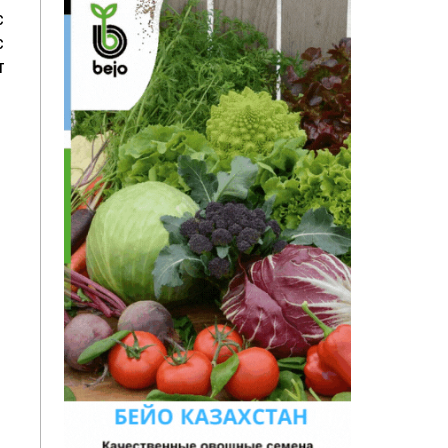
с
с
т