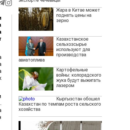
экспорте чечевицы
Жара в Китае может
поднять цены на
и
зерно
в
а
т
Казахстанское
сельхозсырье
используют для
производства
а
авиатоплива
а
Картофельные
а
войны: колорадского
к
жука будут выжигать
лазером
м
Кыргызстан обошел
.
Казахстан по темпам роста сельского
хозяйства
а
н