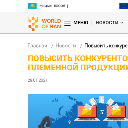
Рис 300000₸
Пшеница 3 класс 125000₸
МЕНЮ
НОВОСТИ
Главная
Новости
Повысить конкуре
ПОВЫСИТЬ КОНКУРЕНТО
ПЛЕМЕННОЙ ПРОДУКЦИИ
ские
Жара в Китае может
н на
поднять цены на
зерно
28.01.2021
авиатопли