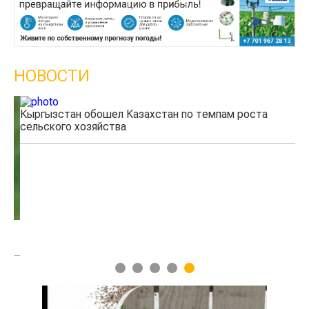
НОВОСТИ
Кыргызстан обошел Казахстан по темпам роста
Ка
сельского хозяйства
эк
1
2
3
4
5