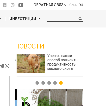
ОБРАТНАЯ СВЯЗЬ
Язык
RU
ИНВЕСТИЦИИ
НОВОСТИ
 обошел
Ученые нашли
ельского
способ повысить
продуктивность
мясного скота
1
2
3
4
5