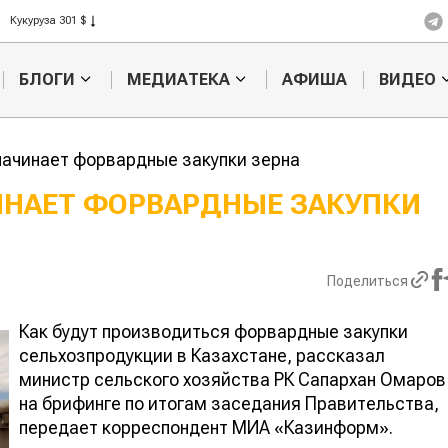
Рис 408 $
Пшеница 423 $
БЛОГИ
МЕДИАТЕКА
АФИША
ВИДЕО
ачинает форвардные закупки зерна
НАЕТ ФОРВАРДНЫЕ ЗАКУПКИ
Картофельные
Кыргызстан
войны: колорадского
Казахстан по темпам роста с
жука будут выжигать
хозяйства
Поделиться
лазером
Как будут производиться форвардные закупки
сельхозпродукции в Казахстане, рассказал
министр сельского хозяйства РК Сапархан Омаров
на брифинге по итогам заседания Правительства,
передает корреспондент МИА «Казинформ».