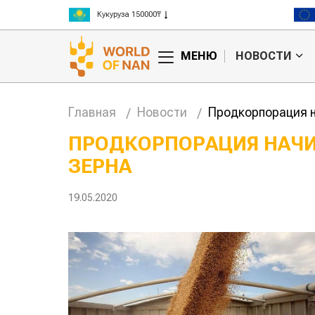
Рис 300000₸
Пшеница 3 класс 125000₸
МЕНЮ
НОВОСТИ
Главная
Новости
Продкорпорация н
ПРОДКОРПОРАЦИЯ НАЧИ
ЗЕРНА
Китае может
Казахстанское
 цены на
сельхозсырье
используют для
19.05.2020
производства
авиатоплива