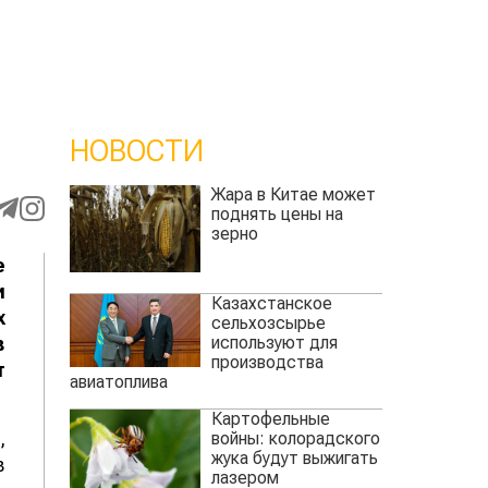
НОВОСТИ
Жара в Китае может
поднять цены на
зерно
е
и
Казахстанское
х
сельхозсырье
используют для
в
производства
т
авиатоплива
Картофельные
,
войны: колорадского
жука будут выжигать
в
лазером