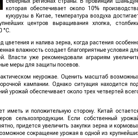
северных регионах страны. В провинции Шаньдун
которая обеспечивает около 10% производств
кукурузы в Китае, температура воздуха достигае
упнейших центров выращивания хлопка, столбик
 °C.
 цветения и налива зерна, когда растения особенн
шенная влажность создает благоприятные условия дл
ей. Власти уже рекомендовали аграриям увеличит
ные меры для защиты посевов.
 фактическом неурожае. Оценить масштаб возможны
борочной кампании. Однако ситуация находится по
ий урожай обеспечивает около трех четвертей всег
т иметь и положительную сторону. Китай остаетс
еров сельхозпродукции. Если собственный урожа
ятно, придется увеличить закупки зерна и кормовы
 возможное сокращение урожая в одной из крупнейши