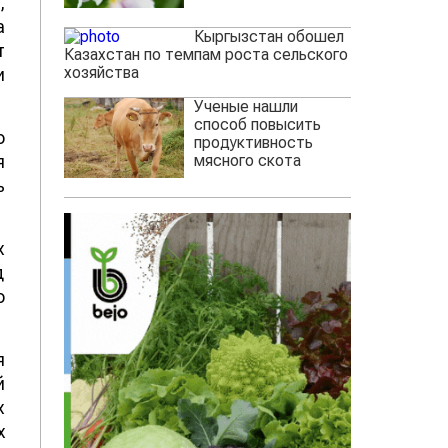
,
а
Кыргызстан обошел
т
Казахстан по темпам роста сельского
хозяйства
и
Ученые нашли
способ повысить
о
продуктивность
мясного скота
я
ь
х
д
о
я
й
х
х