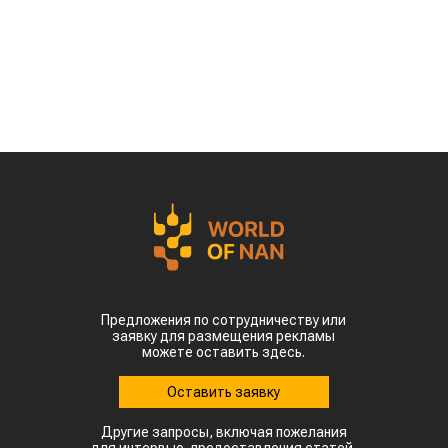
сообщает
World
of
NAN
По данным китайских метеорологических служб,
наиболее сложная ситуация складывается в
северных регионах страны. В провинции
Шаньдун, которая обеспечивает около 10%
производства кукурузы в Китае, температура
воздуха достигает 35–38 °C. В Синьцзяне, одном
из крупнейших центров выращивания хлопка,
столбики термометров местами приближаются к
50 °C.
Высокие температуры пришлись на период
цветения и налива зерна, когда растения
особенно чувствительны к жаре. Кроме того,
повышенная влажность создает благоприятные
условия для распространения вредителей и
болезней. Власти уже рекомендовали аграриям
увеличить объемы орошения и принять
дополнительные меры для защиты посевов.
Пока речь идет лишь о рисках, а не о