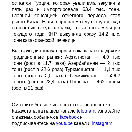
сообщает
World
of
NAN
.
По данным Lsm.kz, этот объем сразу в 6,7 раза
превысил показатели аналогичного периода
прошлого года. Суммарная экспортная выручка
отечественных производителей приблизилась к
отметке в $35 млн.
Казахстанскую чечевицу активно закупают 23
страны мира. Ключевым торговым партнером
остается Турция, которая увеличила закупки в
пять раз и импортировала 63,4 тыс. тонн. Главной
сенсацией отчетного периода стал рынок Китая.
Если в прошлом году отгрузки туда полностью
отсутствовали, то за пять месяцев текущего
года КНР выкупила сразу 14,2 тыс. тонн
казахстанской чечевицы.
Высокую динамику спроса показывают и другие
традиционные рынки: Афганистан — 4,9 тыс тонн
(рост в 11,7 раза) Азербайджан — 2 тыс тонн
(рост в 22,6 раза) Туркменистан — 1,1 тыс тонн