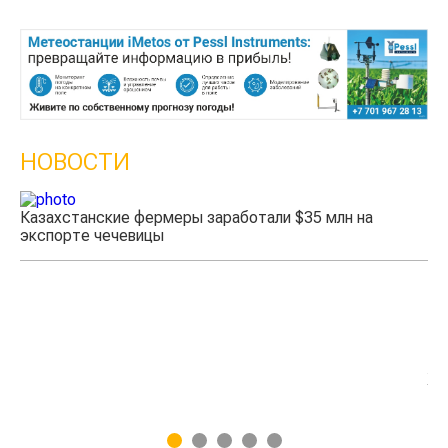
НОВОСТИ
Казахстанские фермеры заработали $35 млн на
экспорте чечевицы
Жа
1
2
3
4
5