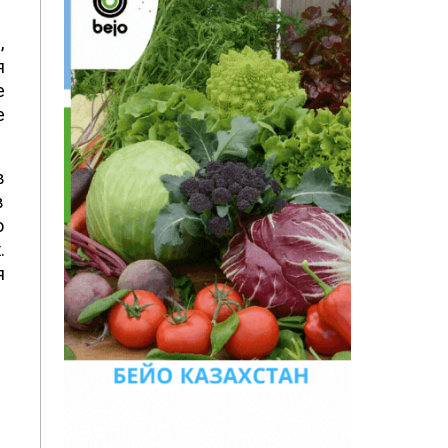
,
я
е
е
в
в
о
.
я