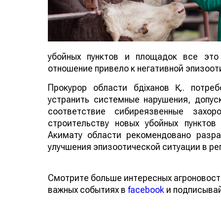
убойных пунктов и площадок все это
отношение привело к негативной эпизоот
Прокурор области Әбдіханов Қ.Ә. потр
устранить системные нарушения, допус
соответствие сибиреязвенные захор
строительству новых убойных пункто
Акимату области рекомендовано разра
улучшения эпизоотической ситуации в ре
Смотрите больше интересных агроновос
о важных событиях в
facebook
и подписы