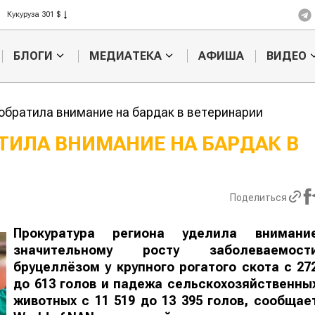
Кукуруза 301 $
Рис 408 $
Пшеница 423 $
БЛОГИ
МЕДИАТЕКА
АФИША
ВИДЕО
обратила внимание на бардак в ветеринарии
АТИЛА ВНИМАНИЕ НА БАРДАК 
Картофельные
Кыргызстан
войны: колорадского
Казахстан по темпам роста се
жука будут выжигать
хозяйства
Поделиться
лазером
Прокуратура региона уделила внимани
значительному росту заболеваемост
бруцеллёзом у крупного рогатого скота с 27
до 613 голов и падежа сельскохозяйственны
животных с 11 519 до 13 395 голов, сообщае