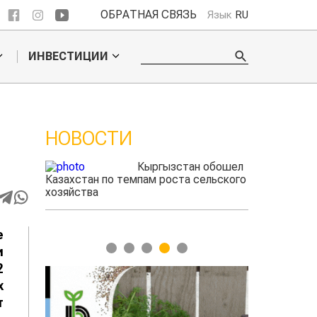
ОБРАТНАЯ СВЯЗЬ
Язык
RU
ИНВЕСТИЦИИ
НОВОСТИ
В
 обошел
Ученые нашли
льского
способ повысить
продуктивность
мясного скота
е
1
2
3
4
5
и
2
х
т