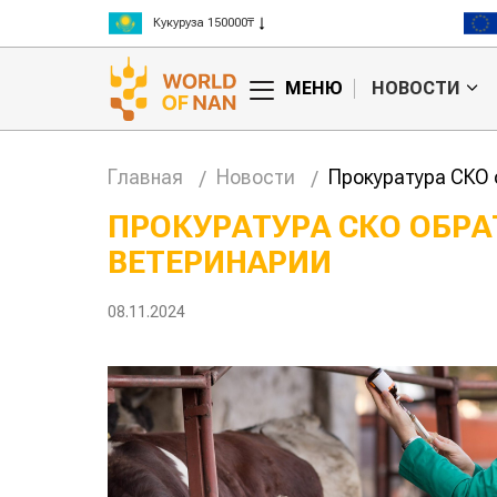
Кукуруза 150000₸
Рис 300000₸
Пшеница 3 класс 125000₸
МЕНЮ
НОВОСТИ
Главная
Новости
Прокуратура СКО 
ПРОКУРАТУРА СКО ОБР
ВЕТЕРИНАРИИ
Китае может
Казахстанское
 цены на
сельхозсырье
используют для
08.11.2024
производства
авиатоплива