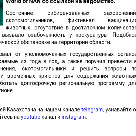
World
of
NAN
со ссылкой на ведомство.
Состояние сибиреязвенных захоронений
скотомогильников, фиктивная вакцинаци
животных, отсутствие в достаточном количеств
 вызвало озабоченность у прокуратуры. Подобно
ической обстановке на территории области.
ебовал от уполномоченных государственных органо
каемые из года в год, а также поручил привести 
онения, скотомогильники и решить вопросы п
в и временных приютов для содержания животных
ботать долгосрочную региональную программу дл
гионе.
тей Казахстана на нашем канале
telegram
, узнавайте
вайтесь на
youtube
канал и
instagram
.