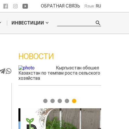
ОБРАТНАЯ СВЯЗЬ
Язык
RU
ИНВЕСТИЦИИ
НОВОСТИ
 обошел
Казахстанские
ельского
фермеры заработали $35 млн на
экспорте чечевицы
1
2
3
4
5