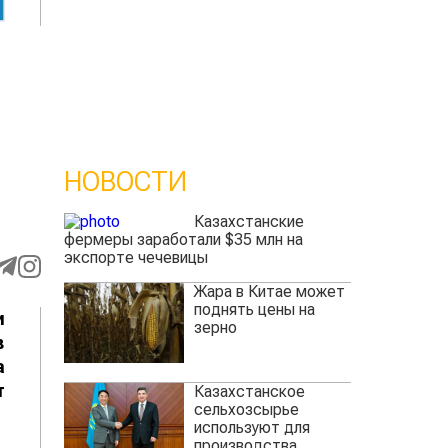
НОВОСТИ
Казахстанские
фермеры заработали $35 млн на
экспорте чечевицы
Жара в Китае может
поднять цены на
и
зерно
в
а
т
Казахстанское
сельхозсырье
используют для
производства