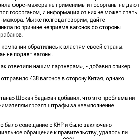
вила форс-мажора не применимы и госорганы не даю
тся госорганом, и информация от них не может стать
-мажора. Мы же полгода говорим, дайте
никла по причине неприема вагонов со стороны
арабанов.
е компании обратились к властям своей страны.
ан не подает вагоны.
 так ответили нашим партнерам», - добавил спикер.
отправило 438 вагонов в сторону Китая, однако
тана» Шокан Бадыхан добавил, что это проблема ни
инимателям грозят штрафы за невыполнение
о было совещание с КНР и было заключено
циальное обращение к правительству, удалось ли