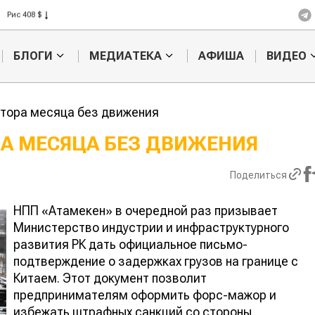
Рис 408 $
Пшеница 423 $
БЛОГИ
МЕДИАТЕКА
АФИША
ВИДЕО
олтора месяца без движения
РА МЕСЯЦА БЕЗ ДВИЖЕНИЯ
Кыргызстан
Поделиться
Казахстан по темпам роста с
хозяйства
НПП «Атамекен» в очередной раз призывает
Министерство индустрии и инфраструктурного
развития РК дать официальное письмо-
подтверждение о задержках грузов на границе с
Китаем. Этот документ позволит
предпринимателям оформить форс-мажор и
избежать штрафных санкций со стороны