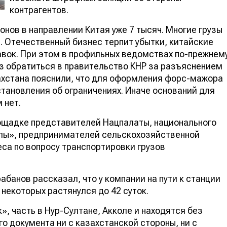
контрагентов.
нов в направлении Китая уже 7 тысяч. Многие грузы
й. Отечественный бизнес терпит убытки, китайские
вок. При этом в профильных ведомствах по-прежнем
з обратиться в правительство КНР за разъяснением
ахстана пояснили, что для оформления форс-мажора
ановления об ограничениях. Иначе оснований для
 нет.
лощадке представителей Нацпалаты, национального
олы», предпринимателей сельскохозяйственной
са по вопросу транспортировки грузов
банов рассказал, что у компании на пути к станции
 некоторых растянулся до 42 суток.
», часть в Нур-Султане, Акколе и находятся без
го документа ни с казахстанской стороны, ни с