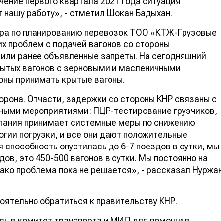
чение первого квартала 2021 года ситуация
т нашу работу», - отметил Шокан Бадыхан.
ора по планированию перевозок ТОО «КТЖ-Грузовые
их проблем с подачей вагонов со стороны
енили ранее объявленные запреты. На сегодняшний
крытых вагонов с зерновыми и масленичными
роны принимать крытые вагоны.
орона. Отчасти, задержки со стороны КНР связаны с
дными мероприятиями: ПЦР-тестирование грузчиков,
омпания принимает системные меры по снижению
огии погрузки, и все они дают положительные
я способность опустилась до 6-7 поездов в сутки, мы
ов, это 450-500 вагонов в сутки. Мы постоянно на
нако проблема пока не решается», - рассказал Нуржа
оятельно обратиться к правительству КНР.
ь в комитет транспорта и МИД для помощи в