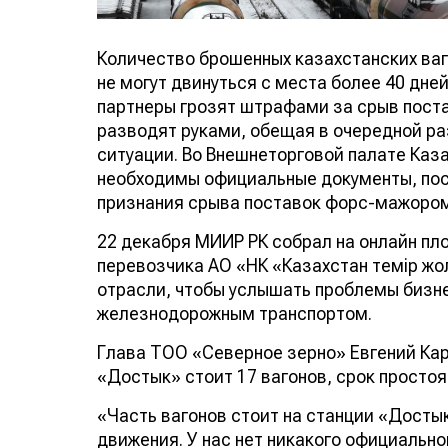
Количество брошенных казахстанских ваго
не могут двинуться с места более 40 дне
партнеры грозят штрафами за срыв поста
разводят руками, обещая в очередной ра
ситуации. Во Внешнеторговой палате Каз
необходимы официальные документы, пост
признания срыва поставок форс-мажором
22 декабря МИИР РК собрал на онлайн п
перевозчика АО «НК «Казахстан темір ж
отрасли, чтобы услышать проблемы бизне
железнодорожным транспортом.
Глава ТОО «Северное зерно» Евгений Кара
«Достык» стоит 17 вагонов, срок простоя
«Часть вагонов стоит на станции «Достык
движения. У нас нет никакого официально