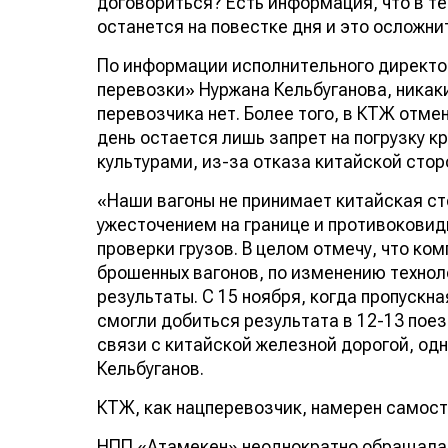
договориться? Есть информация, что в те
останется на повестке дня и это осложни
По информации исполнительного директ
перевозки» Нуржана Кельбуганова, никак
перевозчика нет. Более того, в КТЖ отм
день остается лишь запрет на погрузку 
культурами, из-за отказа китайской сто
«Наши вагоны не принимает китайская ст
ужесточением на границе и противокови
проверки грузов. В целом отмечу, что к
брошенных вагонов, по изменению технол
результаты. С 15 ноября, когда пропускна
смогли добиться результата в 12-13 поезд
связи с китайской железной дорогой, од
Кельбуганов.
КТЖ, как нацперевозчик, намерен самост
НПП «Атамекен» неоднократно обращалас