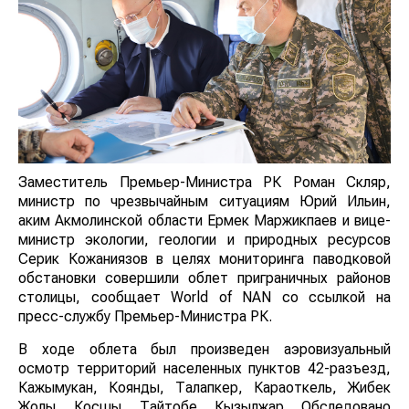
Заместитель Премьер-Министра РК Роман Скляр,
министр по чрезвычайным ситуациям Юрий Ильин,
аким Акмолинской области Ермек Маржикпаев и вице-
министр экологии, геологии и природных ресурсов
Серик Кожаниязов в целях мониторинга паводковой
обстановки совершили облет приграничных районов
столицы, сообщает World of NAN со ссылкой на
пресс-службу Премьер-Министра РК.
В ходе облета был произведен аэровизуальный
осмотр территорий населенных пунктов 42-разъезд,
Кажымукан, Коянды, Талапкер, Караоткель, Жибек
Жолы, Косшы, Тайтобе, Кызылжар. Обследовано