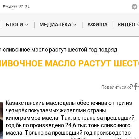
Кукуруза 301 $
Рис 408 $
Пшеница 423 $
БЛОГИ
МЕДИАТЕКА
АФИША
ВИДЕО
а сливочное масло растут шестой год подряд
ЛИВОЧНОЕ МАСЛО РАСТУТ ШЕС
Казахстанское
Картофельн
сельхозсырье
войны: коло
используют для
жука будут 
Поделиться
производства
лазером
лива
Казахстанские маслоделы обеспечивают три из
четырёх покупаемых жителями страны
килограммов масла. Так, в стране за прошедший
год было произведено 24,6 тыс тонн сливочного
масла. Только за прошедший год производство