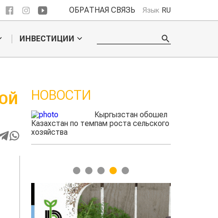
ОБРАТНАЯ СВЯЗЬ
Язык
RU
ИНВЕСТИЦИИ
НОВОСТИ
ТОЙ
ые
Кыргызстан обошел
радского
Казахстан по темпам роста сельского
выжигать
хозяйства
1
2
3
4
5