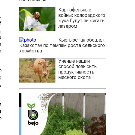
Картофельные
,
войны: колорадского
жука будут выжигать
в
лазером
,
а
Кыргызстан обошел
т
Казахстан по темпам роста сельского
хозяйства
и
Ученые нашли
способ повысить
о
продуктивность
мясного скота
я
ь
х
д
о