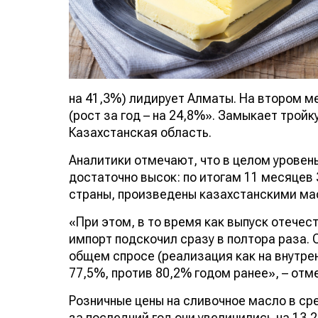
на 41,3%) лидирует Алматы. На втором м
(рост за год – на 24,8%». Замыкает тройк
Казахстанская область.
Аналитики отмечают, что в целом урове
достаточно высок: по итогам 11 месяцев 
страны, произведены казахстанскими м
«При этом, в то время как выпуск отечес
импорт подскочил сразу в полтора раза.
общем спросе (реализация как на внутрен
77,5%, против 80,2% годом ранее», – отм
Розничные цены на сливочное масло в ср
за последний год они увеличились на 13,2%