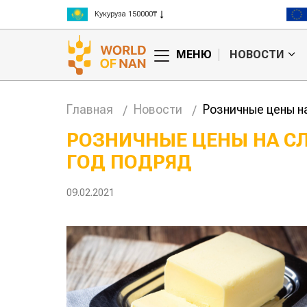
Кукуруза 150000₸
Рис 300000₸
Пшеница 3 класс 125000₸
МЕНЮ
НОВОСТИ
Главная
Новости
Розничные цены н
РОЗНИЧНЫЕ ЦЕНЫ НА С
ГОД ПОДРЯД
нашли
Жара в Китае может
повысить
поднять цены на
ивность
зерно
09.02.2021
 скота
авиатоп