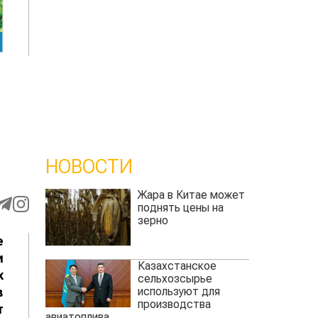
НОВОСТИ
Жара в Китае может
поднять цены на
зерно
е
и
Казахстанское
х
сельхозсырье
используют для
в
производства
т
авиатоплива