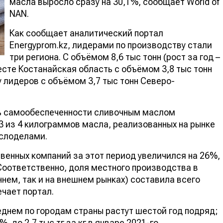
масла выросло сразу на 30,1%, сообщает World of
NAN.
Как сообщает аналитический портал
Energyprom.kz, лидерами по производству стали
три региона. С объёмом 8,6 тыс тонн (рост за год –
есте Костанайская область с объёмом 3,8 тыс тонн
у лидеров с объёмом 3,7 тыс тонн Северо-
нь самообеспеченности сливочным маслом
3 из 4 килограммов масла, реализованных на рынке
аслоделами.
твенных компаний за этот период увеличился на 26%,
 Соответственно, доля местного производства в
нем, так и на внешнем рынках) составила всего
ечает портал.
еднем по городам страны растут шестой год подряд;
, до 2,7 тыс тг за кг в январе 2021-го.