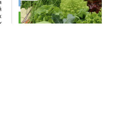
я
й
х
х
т