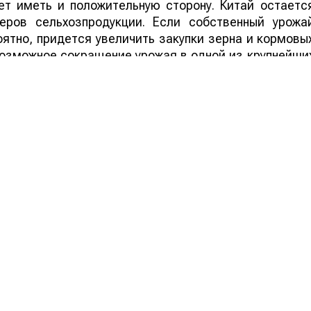
т иметь и положительную сторону. Китай остаетс
еров сельхозпродукции. Если собственный урожа
ятно, придется увеличить закупки зерна и кормовы
 возможное сокращение урожая в одной из крупнейши
ддержать мировые цены на зерно, что стане
ортеров.
ей Казахстана на нашем канале
telegram
, узнавайте о
йтесь на
youtube
канал и
instagram
.