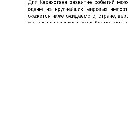
Для Казахстана развитие событий може
одним из крупнейших мировых импорт
окажется ниже ожидаемого, стране, веро
культур на внешних рынках. Кроме того,
аграрных стран мира способно по
дополнительным фактором в пользу эксп
Смотрите больше интересных агроновост
важных событиях в
facebook
и подписыва
Обсуждение