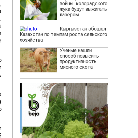
,
войны: колорадского
жука будут выжигать
в
лазером
,
а
Кыргызстан обошел
т
Казахстан по темпам роста сельского
хозяйства
и
Ученые нашли
способ повысить
о
продуктивность
мясного скота
я
ь
х
д
о
я
й