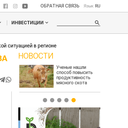
ОБРАТНАЯ СВЯЗЬ
Язык
RU
ИНВЕСТИЦИИ
ой ситуацией в регионе
НОВОСТИ
ЗА
бошел
Ученые нашли
ьского
способ повысить
продуктивность
мясного скота
1
2
3
4
5