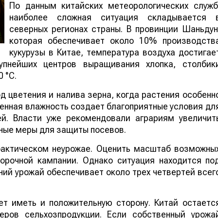
По данным китайских метеорологических служб
наиболее сложная ситуация складывается 
северных регионах страны. В провинции Шаньдун
которая обеспечивает около 10% производств
кукурузы в Китае, температура воздуха достигае
упнейших центров выращивания хлопка, столбик
 °C.
 цветения и налива зерна, когда растения особенн
шенная влажность создает благоприятные условия дл
ей. Власти уже рекомендовали аграриям увеличит
ные меры для защиты посевов.
 фактическом неурожае. Оценить масштаб возможны
борочной кампании. Однако ситуация находится по
ий урожай обеспечивает около трех четвертей всег
т иметь и положительную сторону. Китай остаетс
еров сельхозпродукции. Если собственный урожа