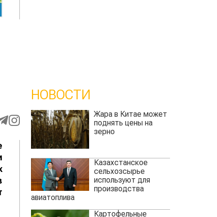
НОВОСТИ
Жара в Китае может
поднять цены на
зерно
е
и
Казахстанское
х
сельхозсырье
используют для
в
производства
т
авиатоплива
Картофельные