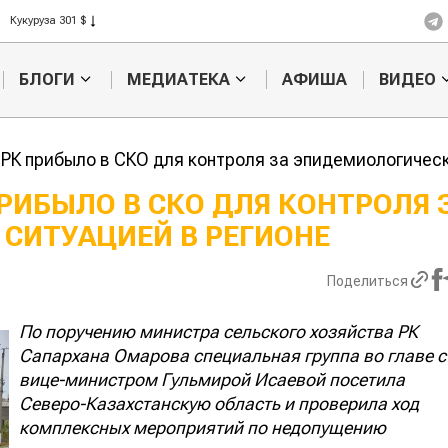
Рис 408 $
Пшеница 423 $
БЛОГИ
МЕДИАТЕКА
АФИША
ВИДЕО
РК прибыло в СКО для контроля за эпидемиологическ
РИБЫЛО В СКО ДЛЯ КОНТРОЛЯ 
СИТУАЦИЕЙ В РЕГИОНЕ
Картофельные
Кыргызстан о
войны: колорадского
Казахстан по темпам роста сел
жука будут выжигать
хозяйства
Поделиться
лазером
По поручению министра сельского хозяйства РК
Сапархана Омарова специальная группа во главе с
вице-министром Гульмирой Исаевой посетила
Северо-Казахстанскую область и проверила ход
комплексных мероприятий по недопущению