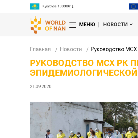
Рис 300000₸
Пшеница 3 класс 125000₸
МЕНЮ
НОВОСТИ
Главная
Новости
Руководство МСХ 
РУКОВОДСТВО МСХ РК П
ЭПИДЕМИОЛОГИЧЕСКОЙ 
тае может
Казахстанское
ены на
сельхозсырье
используют для
21.09.2020
производства
авиатоплива