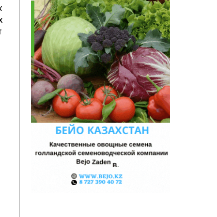
х
х
т