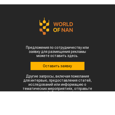
Предложения по сотрудничеству или
заявку для размещения рекламы
можете оставить здесь.
Оставить заявку
Другие запросы, включая пожелания
для интервью, предоставления статей,
исследований или информацию о
тематических мероприятиях, отправьте
на: info@world-nan.kz
©2022. Все права защищены.
При полном или частичном использовании материалов
ссылка на www.world-nan.kz обязательна.